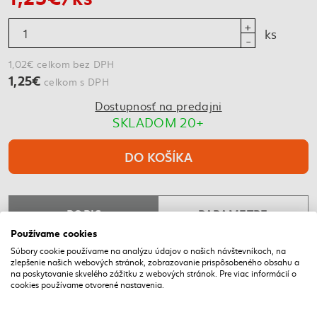
ks
1,02€ celkom bez DPH
1,25€
celkom s DPH
Dostupnosť na predajni
SKLADOM 20+
DO KOŠÍKA
POPIS
PARAMETRE
Používame cookies
Súbory cookie používame na analýzu údajov o našich návštevníkoch, na
zlepšenie našich webových stránok, zobrazovanie prispôsobeného obsahu a
NAPOSLEDY NAVŠTÍVENÉ
na poskytovanie skvelého zážitku z webových stránok. Pre viac informácií o
cookies používame otvorené nastavenia.