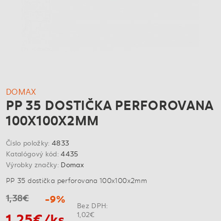
DOMAX
PP 35 DOSTIČKA PERFOROVANA
100X100X2MM
Číslo položky:
4833
Katalógový kód:
4435
Výrobky značky:
Domax
PP 35 dostička perforovana 100x100x2mm
1,38€
-9%
Bez DPH:
1,25€/ks
1,02€