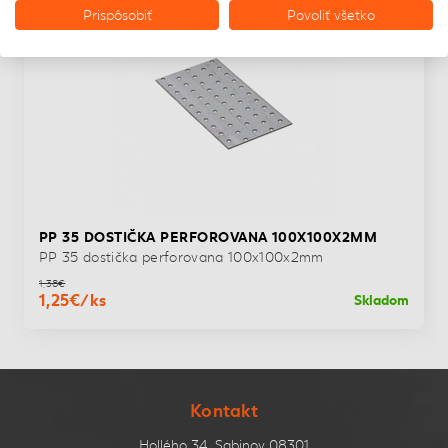
Prispôsobiť
Povoliť všetko
PP 35 DOSTIČKA PERFOROVANA 100X100X2MM
PP 35 dostička perforovana 100x100x2mm
1,38€
1,25€/ks
Skladom
Kontakt
Hollého 34, Sabinov 08301