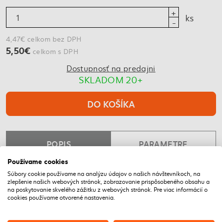
ks
4,47€ celkom bez DPH
5,50€
celkom s DPH
Dostupnosť na predajni
SKLADOM 20+
DO KOŠÍKA
POPIS
PARAMETRE
Používame cookies
Súbory cookie používame na analýzu údajov o našich návštevníkoch, na
NAPOSLEDY NAVŠTÍVENÉ
zlepšenie našich webových stránok, zobrazovanie prispôsobeného obsahu a
na poskytovanie skvelého zážitku z webových stránok. Pre viac informácií o
cookies používame otvorené nastavenia.
DOPRAVA ZADARMO