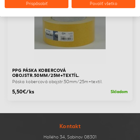
Prispôsobiť
Povoliť všetko
PPG PÁSKA KOBERCOVÁ
OBOJSTR.50MM/25M+TEXTÍL.
Páska kobercová obojstr.50mm/25m+textíl.
5,50€/ks
Skladom
Kontakt
Hollého 34, Sabinov 08301