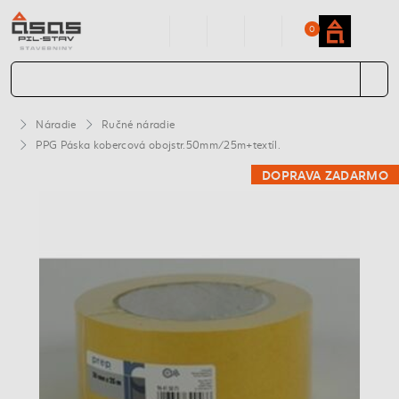
0
Náradie
Ručné náradie
PPG Páska kobercová obojstr.50mm/25m+textíl.
DOPRAVA ZADARMO