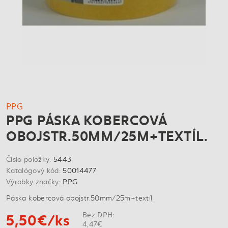
PPG
PPG PÁSKA KOBERCOVÁ
OBOJSTR.50MM/25M+TEXTÍL.
Číslo položky:
5443
Katalógový kód:
50014477
Výrobky značky:
PPG
Páska kobercová obojstr.50mm/25m+textíl.
5,50€/ks
Bez DPH:
4,47€