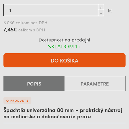
ks
6,06€ celkom bez DPH
7,45€
celkom s DPH
Dostupnosť na predajni
SKLADOM 1+
DO KOŠÍKA
POPIS
PARAMETRE
O PRODUKTE
Špachtľa univerzálna 80 mm – praktický nástroj
na maliarske a dokončovacie práce