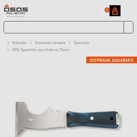
0
Náradie
Stavebné náradie
Špachtle
PPG Špachtľa viacúčelová 75mm
DOPRAVA ZADARMO