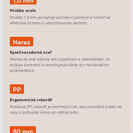
Hrúbka ocele
Hrúbka 1,0 mm poskytuje potrebnú pevnosť a tuhosť na
efektívne čistenie a odstraňovanie nečistôt.
Nerez
Kyselinovzdorná oceľ
Nerezová oceľ odolná voči kyselinám a chemikáliám, čo
zvyšuje životnosť a umožňuje použitie aj v náročnejších
podmienkach.
PP
Ergonomická rukoväť
Plastová PP rukoväť je navrhnutá tak, aby pohodlne padla do
ruky a znižovala únavu pri dlhšej práci.
80 mm