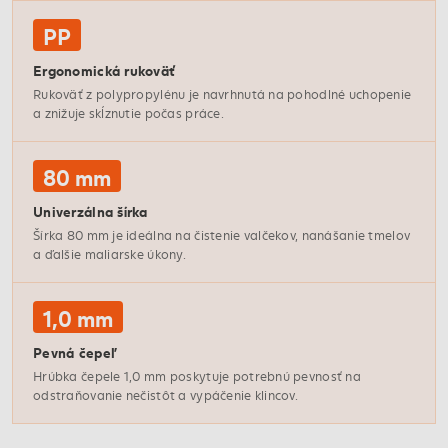
PP
Ergonomická rukoväť
Rukoväť z polypropylénu je navrhnutá na pohodlné uchopenie
a znižuje skĺznutie počas práce.
80 mm
Univerzálna šírka
Šírka 80 mm je ideálna na čistenie valčekov, nanášanie tmelov
a ďalšie maliarske úkony.
1,0 mm
Pevná čepeľ
Hrúbka čepele 1,0 mm poskytuje potrebnú pevnosť na
odstraňovanie nečistôt a vypáčenie klincov.