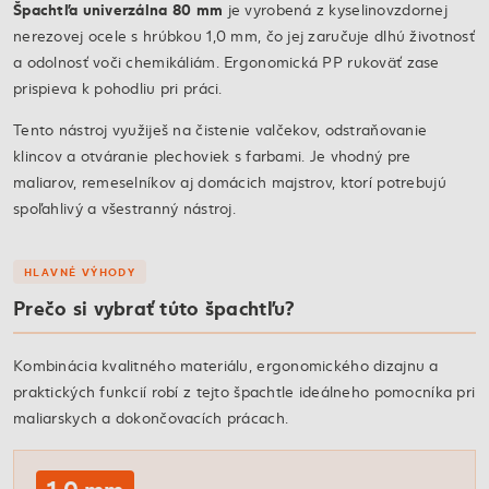
Špachtľa univerzálna 80 mm
je vyrobená z kyselinovzdornej
nerezovej ocele s hrúbkou 1,0 mm, čo jej zaručuje dlhú životnosť
a odolnosť voči chemikáliám. Ergonomická PP rukoväť zase
prispieva k pohodliu pri práci.
Tento nástroj využiješ na čistenie valčekov, odstraňovanie
klincov a otváranie plechoviek s farbami. Je vhodný pre
maliarov, remeselníkov aj domácich majstrov, ktorí potrebujú
spoľahlivý a všestranný nástroj.
HLAVNÉ VÝHODY
Prečo si vybrať túto špachtľu?
Kombinácia kvalitného materiálu, ergonomického dizajnu a
praktických funkcií robí z tejto špachtle ideálneho pomocníka pri
maliarskych a dokončovacích prácach.
1,0 mm