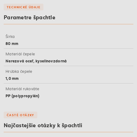
TECHNICKÉ ÚDAJE
Parametre špachtle
Šírka
80 mm
Materiál čepele
Nerezová oceľ, kyselinovzdorná
Hrúbka čepele
1,0 mm
Materiál rukoväte
PP (polypropylén)
ČASTÉ OTÁZKY
Najčastejšie otázky k špachtli