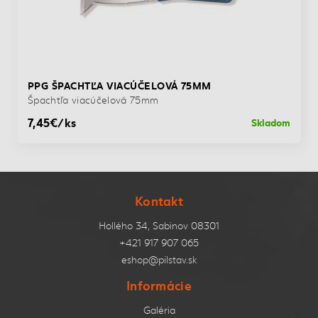
PPG ŠPACHTĽA VIACÚČELOVÁ 75MM
Špachtľa viacúčelová 75mm
7,45€/ks
Skladom
Kontakt
Hollého 34, Sabinov 08301
+421 917 907 065
eshop@pilstav.sk
Informácie
Galéria