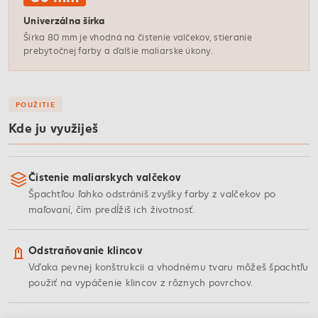
Univerzálna šírka
Šírka 80 mm je vhodná na čistenie valčekov, stieranie
prebytočnej farby a ďalšie maliarske úkony.
POUŽITIE
Kde ju využiješ
Čistenie maliarskych valčekov
Špachtľou ľahko odstrániš zvyšky farby z valčekov po
maľovaní, čím predĺžiš ich životnosť.
Odstraňovanie klincov
Vďaka pevnej konštrukcii a vhodnému tvaru môžeš špachtľu
použiť na vypáčenie klincov z rôznych povrchov.