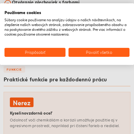
Otváranie plechoviek s farbami
Špachtľa poslúži aj na bezpečné otváranie plechoviek s
Používame cookies
farbami či inými nátermi.
Súbory cookie používame na analýzu údajov o našich návštevníkoch, na
zlepšenie našich webových stránok, zobrazovanie prispôsobeného obsahu a
na poskytovanie skvelého zážitku z webových stránok. Pre viac informácií o
Nanášanie a stieranie tmelov
cookies používame otvorené nastavenia.
Využiješ ju aj na nanášanie tmelov, lepidiel alebo na
stieranie prebytočného materiálu z povrchov.
Prispôsobiť
Povoliť všetko
FUNKCIE
Praktické funkcie pre každodennú prácu
Nerez
Kyselinovzdorná oceľ
Odolnosť voči chemikáliám a korózii umožňuje použitie aj v
agresívnom prostredí, napríklad pri čistení farieb a riedidiel.