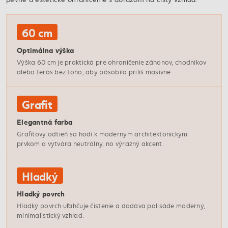
60 cm
Optimálna výška
Výška 60 cm je praktická pre ohraničenie záhonov, chodníkov
alebo terás bez toho, aby pôsobila príliš masívne.
Grafit
Elegantná farba
Grafitový odtieň sa hodí k moderným architektonickým
prvkom a vytvára neutrálny, no výrazný akcent.
Hladký
Hladký povrch
Hladký povrch uľahčuje čistenie a dodáva palisáde moderný,
minimalistický vzhľad.