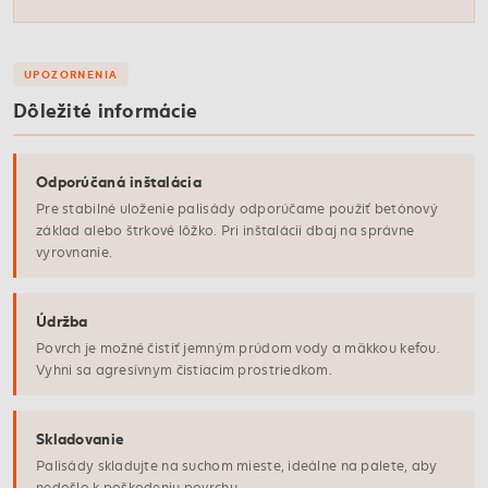
UPOZORNENIA
Dôležité informácie
Odporúčaná inštalácia
Pre stabilné uloženie palisády odporúčame použiť betónový
základ alebo štrkové lôžko. Pri inštalácii dbaj na správne
vyrovnanie.
Údržba
Povrch je možné čistiť jemným prúdom vody a mäkkou kefou.
Vyhni sa agresívnym čistiacim prostriedkom.
Skladovanie
Palisády skladujte na suchom mieste, ideálne na palete, aby
nedošlo k poškodeniu povrchu.