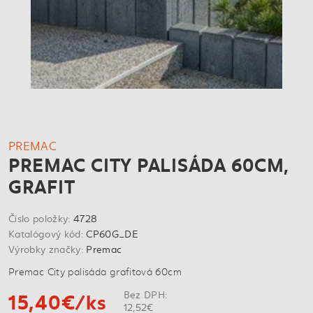
PREMAC
PREMAC CITY PALISÁDA 60CM,
GRAFIT
Číslo položky:
4728
Katalógový kód:
CP60G_DE
Výrobky značky:
Premac
Premac City palisáda grafitová 60cm
15,40€/ks
Bez DPH:
12,52€