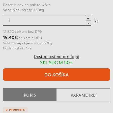
Počet kusov na palete: 48ks
Váha plnej palety: 1311kg
ks
12,52€ celkom bez DPH
15,40€
celkom s DPH
Váha vašej objednávky : 27kg
Počet paliet : 1ks
Dostupnosť na predajni
SKLADOM 50+
DO KOŠÍKA
POPIS
PARAMETRE
O PRODUKTE