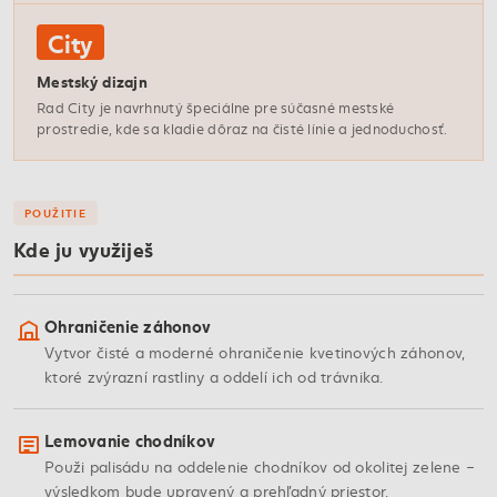
City
Mestský dizajn
Rad City je navrhnutý špeciálne pre súčasné mestské
prostredie, kde sa kladie dôraz na čisté línie a jednoduchosť.
POUŽITIE
Kde ju využiješ
Ohraničenie záhonov
Vytvor čisté a moderné ohraničenie kvetinových záhonov,
ktoré zvýrazní rastliny a oddelí ich od trávnika.
Lemovanie chodníkov
Použi palisádu na oddelenie chodníkov od okolitej zelene –
výsledkom bude upravený a prehľadný priestor.