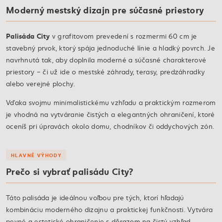
Moderný mestský dizajn pre súčasné priestory
Palisáda City
v grafitovom prevedení s rozmermi 60 cm je
stavebný prvok, ktorý spája jednoduché línie a hladký povrch. Je
navrhnutá tak, aby doplnila moderné a súčasné charakterové
priestory – či už ide o mestské záhrady, terasy, predzáhradky
alebo verejné plochy.
Vďaka svojmu minimalistickému vzhľadu a praktickým rozmerom
je vhodná na vytváranie čistých a elegantných ohraničení, ktoré
oceníš pri úpravách okolo domu, chodníkov či oddychových zón.
HLAVNÉ VÝHODY
Prečo si vybrať palisádu City?
Táto palisáda je ideálnou voľbou pre tých, ktorí hľadajú
kombináciu moderného dizajnu a praktickej funkčnosti. Vytvára
pevné a estetické ohraničenie s dôrazom na čistý vzhľad.