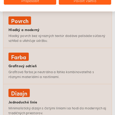
Prispôsobiť
Povoliť všetko
pevnosť a odolnosť voči poveternostným vplyvom.
Povrch
Hladký a moderný
Hladký povrch bez výrazných textúr dodáva palisáde súčasný
vzhľad a uľahčuje údržbu.
Farba
Grafitový odtieň
Grafitová farba je neutrálna a ľahko kombinovateľná s
rôznymi materiálmi a rastlinami.
Dizajn
Jednoduché línie
Minimalistický dizajn s čistými líniami sa hodí do moderných aj
tradičných priestorov.