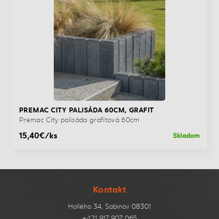
PREMAC CITY PALISÁDA 60CM, GRAFIT
Premac City palisáda grafitová 60cm
15,40€/ks
Skladom
Kontakt
Hollého 34, Sabinov 08301
+421 917 907 065