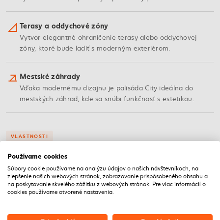
Terasy a oddychové zóny
Vytvor elegantné ohraničenie terasy alebo oddychovej
zóny, ktoré bude ladiť s moderným exteriérom.
Mestské záhrady
Vďaka modernému dizajnu je palisáda City ideálna do
mestských záhrad, kde sa snúbi funkčnosť s estetikou.
VLASTNOSTI
Kľúčové vlastnosti palisády City
Používame cookies
Súbory cookie používame na analýzu údajov o našich návštevníkoch, na
zlepšenie našich webových stránok, zobrazovanie prispôsobeného obsahu a
na poskytovanie skvelého zážitku z webových stránok. Pre viac informácií o
Materiál
cookies používame otvorené nastavenia.
Kvalitný betón
Palisáda je vyrobená z kvalitného betónu, ktorý zabezpečuje