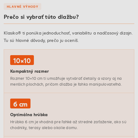
HLAVNÉ VÝHODY
Prečo si vybrať túto dlažbu?
Klasiko® ti ponúka jednoduchosť, variabilitu a nadčasový dizajn.
Tu sú hlavné dôvody, prečo ju oceníš.
10×10
Kompaktný rozmer
Rozmer 10×10 cm ti umožňuje vytvárať detaily a vzory aj na
menších plochách, pričom dlažba je ľahko manipulovateľná.
6 cm
Optimálna hrúbka
Hrúbka 6 cm je vhodná pre ľahké až stredné zaťaženie, ako sú
chodníky, terasy alebo okolie domu.