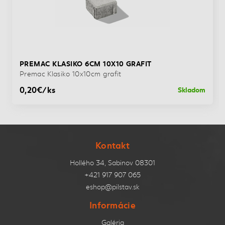
PREMAC KLASIKO 6CM 10X10 GRAFIT
Premac Klasiko 10x10cm grafit
0,20€/ks
Skladom
Kontakt
Hollého 34, Sabinov 08301
+421 917 907 065
eshop@pilstav.sk
Informácie
Galéria