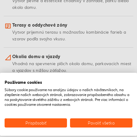
Vytvor pevné a estetické chodníky v záhrade, parku alebo
okolo domu.
Terasy a oddychové zóny
Vytvor príjemnú terasu s možnosťou kombinácie farieb a
vzorov podľa svojho vkusu.
Okolia domu a vjazdy
Vhodná na spevnenie plôch okolo domu, parkovacích miest
a vjazdov s nižšou záťažou.
Používame cookies
Dekoratívne prvky
Súbory cookie používame na analýzu údajov o našich návštevníkoch, na
Využi dlažbu na vytvorenie dekoratívnych pásov, lemov
zlepšenie našich webových stránok, zobrazovanie prispôsobeného obsahu a
na poskytovanie skvelého zážitku z webových stránok. Pre viac informácií o
alebo mozaík v záhrade.
cookies používame otvorené nastavenia.
Verejné priestranstvá
Prispôsobiť
Povoliť všetko
Vhodná na námestia, parky a iné verejné plochy, kde je
dôležitý dizajn a funkčnosť.