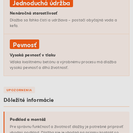
Jednoduchá údržba
Nenáročná starostlivosť
Dlažba sa ľahko čistí a udržiava – postačí obyčajná voda a
kefa.
Pevnosť
Vysoká pevnosť v tlaku
Vďaka kvalitnému betónu a výrobnému procesu má dlažba
vysokú pevnosť a dlhú životnosť.
UPOZORNENIA
Dôležité informácie
Podklad a montáž
Pre správnu funkčnosť a životnosť dlažby je potrebné pripraviť
vhodný podklad. Dlažba nie je vhodná na priamy kontakt so