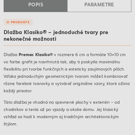
POPIS
PARAMETRE
O PRODUKTE
Dlažba Klasiko® – jednoduché tvary pre
nekonečné možnosti
Premac Klasiko®
Dlažba
v rozmere 6 cm a formáte 10×10 cm
vo farbe grafit je navrhnutá tak, aby ti poskytla maximálnu
flexibilitu pri tvorbe funkčných a esteticky zaujímavých plôch.
Vďaka jednoduchým geometrickým tvarom môžeš kombinovať
rôzne farebné tvarovky a vytvárať originálne vzory, ktoré oživia
každý priestor.
Táto dlažba je vhodná na spevnené plochy v exteriéri – od
chodníkov a terás až po vjazdy a okolie domu. Jej klasický
vzhľad sa hodí k moderným aj tradičným architektonickým
štýlom.