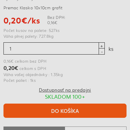
Premac Klasiko 10x10cm grafit
0,20€/ks
Bez DPH:
0,16€
Počet kusov na palete: 527ks
Váha plnej palety: 727.8kg
ks
0,16€ celkom bez DPH
0,20€
celkom s DPH
Váha vašej objednávky : 1.35kg
Počet paliet : 1ks
Dostupnosť na predajni
SKLADOM 100+
DO KOŠÍKA