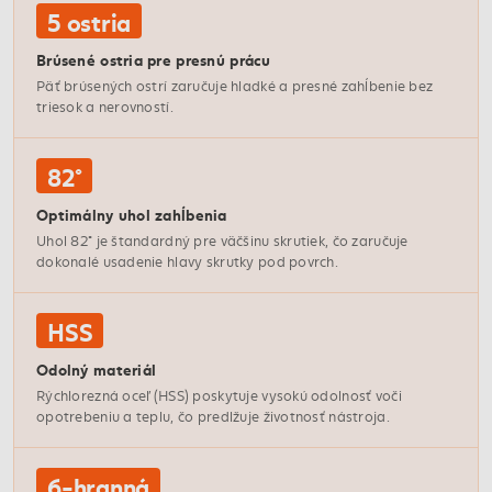
5 ostria
Brúsené ostria pre presnú prácu
Päť brúsených ostrí zaručuje hladké a presné zahĺbenie bez
triesok a nerovností.
82°
Optimálny uhol zahĺbenia
Uhol 82° je štandardný pre väčšinu skrutiek, čo zaručuje
dokonalé usadenie hlavy skrutky pod povrch.
HSS
Odolný materiál
Rýchlorezná oceľ (HSS) poskytuje vysokú odolnosť voči
opotrebeniu a teplu, čo predlžuje životnosť nástroja.
6-hranná