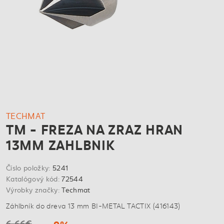
TECHMAT
TM - FREZA NA ZRAZ HRAN
13MM ZAHLBNIK
Číslo položky:
5241
Katalógový kód:
72544
Výrobky značky:
Techmat
Záhlbník do dreva 13 mm BI-METAL TACTIX (416143)
6,66€
-9%