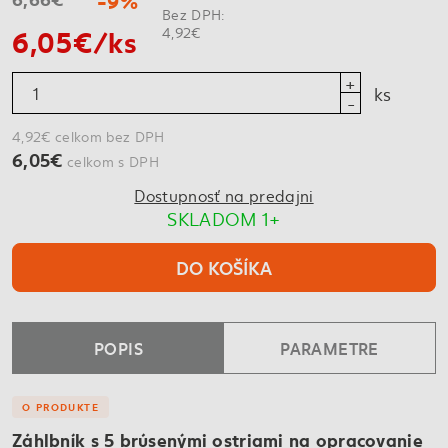
Bez DPH:
6,05€/ks
4,92€
ks
4,92€ celkom bez DPH
6,05€
celkom s DPH
Dostupnosť na predajni
SKLADOM 1+
DO KOŠÍKA
POPIS
PARAMETRE
O PRODUKTE
Záhlbník s 5 brúsenými ostriami na opracovanie