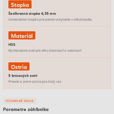
Stopka
Šesťhranná stopka 6,35 mm
Univerzálna stopka pre pevné uchytenie v skľučovadle.
Materiál
HSS
Rýchlorezná oceľ pre dlhú životnosť a odolnosť.
Ostria
5 brúsených ostrí
Presné a ostré ostria pre čistý rez.
TECHNICKÉ ÚDAJE
Parametre záhlbníka