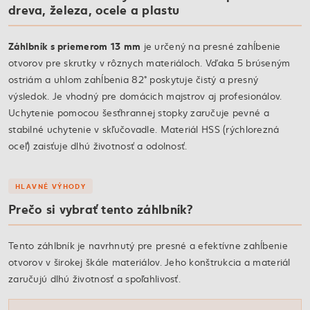
dreva, železa, ocele a plastu
Záhlbník s priemerom 13 mm
je určený na presné zahĺbenie
otvorov pre skrutky v rôznych materiáloch. Vďaka 5 brúseným
ostriám a uhlom zahĺbenia 82° poskytuje čistý a presný
výsledok. Je vhodný pre domácich majstrov aj profesionálov.
Uchytenie pomocou šesťhrannej stopky zaručuje pevné a
stabilné uchytenie v skľučovadle. Materiál HSS (rýchlorezná
oceľ) zaisťuje dlhú životnosť a odolnosť.
HLAVNÉ VÝHODY
Prečo si vybrať tento záhlbník?
Tento záhlbník je navrhnutý pre presné a efektívne zahĺbenie
otvorov v širokej škále materiálov. Jeho konštrukcia a materiál
zaručujú dlhú životnosť a spoľahlivosť.