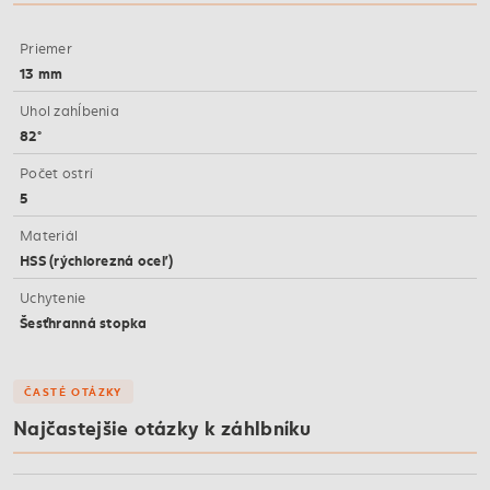
Priemer
13 mm
Uhol zahĺbenia
82°
Počet ostrí
5
Materiál
HSS (rýchlorezná oceľ)
Uchytenie
Šesťhranná stopka
ČASTÉ OTÁZKY
Najčastejšie otázky k záhlbníku