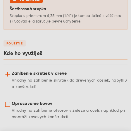
Šesťhranná stopka
Stopka s priemerom 6,35 mm (1/4") je kompatibilná s väčšinou
skľučovadiel a zaručuje pevné uchytenie.
POUŽITIE
Kde ho využiješ
Zahĺbenie skrutiek v dreve
Vhodný na zahĺbenie skrutiek do drevených dosiek, nábytku
a konštrukcií.
Opracovanie kovov
Vhodný na zahĺbenie otvorov v železe a oceli, napríklad pri
montáži kovových konštrukcií.