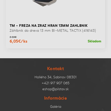
TM - FREZA NA ZRAZ HRAN 13MM ZAHLBNIK
Záhlbník do dreva 13 mm BI-METAL TACTIX (416143)
6,66€
6,05€/ks
Skladom
Kontakt
Hollého 34, Sabinov 08301
+421 917 907 065
eshop@pilstav.sk
Informácie
Galéria