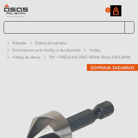
0
Náradie
Elektrické náradie
Príslušenstvo pre vŕtačky a skrutkovače
Vrtáky
Vrtáky do dreva
TM - FREZA NA ZRAZ HRAN 13mm ZAHLBNIK
DOPRAVA ZADARMO