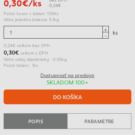
0,30€/ks
0,24€
Počet kusov v balení: 100ks
Váha jedného balenia: 5.1kg
ks
0,24€ celkom bez DPH
0,30€
celkom s DPH
Váha vašej objednávky : 0.05kg
Počet balení : 1ks
Dostupnosť na predajni
SKLADOM 100+
DO KOŠÍKA
POPIS
PARAMETRE