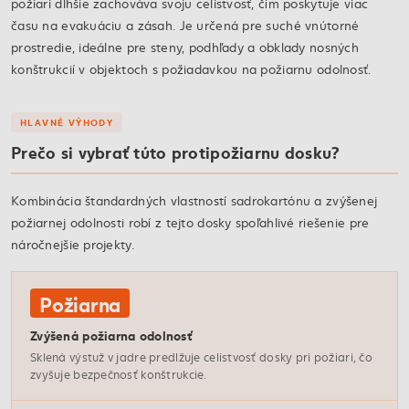
požiari dlhšie zachováva svoju celistvosť, čím poskytuje viac
času na evakuáciu a zásah. Je určená pre suché vnútorné
prostredie, ideálne pre steny, podhľady a obklady nosných
konštrukcií v objektoch s požiadavkou na požiarnu odolnosť.
HLAVNÉ VÝHODY
Prečo si vybrať túto protipožiarnu dosku?
Kombinácia štandardných vlastností sadrokartónu a zvýšenej
požiarnej odolnosti robí z tejto dosky spoľahlivé riešenie pre
náročnejšie projekty.
Požiarna
Zvýšená požiarna odolnosť
Sklená výstuž v jadre predlžuje celistvosť dosky pri požiari, čo
zvyšuje bezpečnosť konštrukcie.