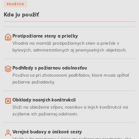
POUŽITIE
Kde ju použiť
Protipožiarne steny a priečky
Vhodná na montáž protipožiarnych stien a priečok v
bytových, administratívnych aj priemyselných objektoch.
Podhľady s požiarnou odolnosťou
Používa sa pri zhotovovaní podhľadov, ktoré musia spĺňať
požiarne požiadavky.
Obklady nosných konštrukcií
Slúži na obloženie stĺpov, nosníkov a iných konštrukcií na
zvýšenie ich požiarnej odolnosti.
Verejné budovy a únikové cesty
Ideálna do priestorov s prísnymi požiarnymi predpismi, ako