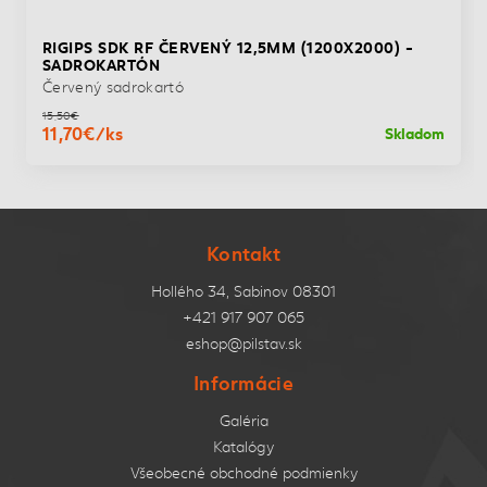
RIGIPS SDK RF ČERVENÝ 12,5MM (1200X2000) -
SADROKARTÓN
Červený sadrokartó
15,50€
11,70€/ks
Skladom
Kontakt
Hollého 34, Sabinov 08301
+421 917 907 065
eshop@pilstav.sk
Informácie
Galéria
Katalógy
Všeobecné obchodné podmienky