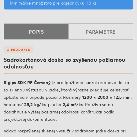
Minimálne množstvo pre objednávku: 10 ks
POPIS
PARAMETRE
O PRODUKTE
Sadrokartónová doska so zvýšenou požiarnou
odolnosťou
Rigips SDK RF Červený
je protipožiarna sadrokartónová doska
so sklenou výstužou v jadre, ktorá výrazne predlžuje celistvosť
1200 × 2000 × 12,5 mm
opláštenia v prípade požiaru. Rozmery
,
25,2 kg/ks
2,4 m²/ks
hmotnosť
, plocha
. Používa sa na
dosiahnutie vyššej požiarnej odolnosti konštrukcií podľa
projektovej dokumentácie.
Vďaka rozptýlenej sklenej výstuži v sadrovom jadre doska pri