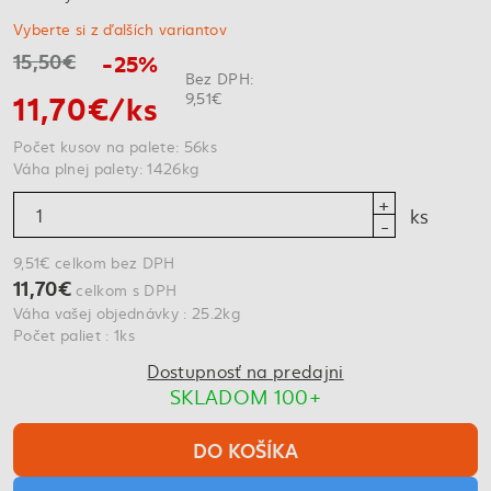
Vyberte si z ďalších variantov
15,50€
-25%
Bez DPH:
11,70€/ks
9,51€
Počet kusov na palete: 56ks
Váha plnej palety: 1426kg
ks
9,51€ celkom bez DPH
11,70€
celkom s DPH
Váha vašej objednávky : 25.2kg
Počet paliet : 1ks
Dostupnosť na predajni
SKLADOM 100+
DO KOŠÍKA