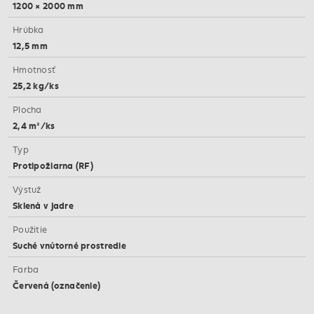
1200 × 2000 mm
Hrúbka
12,5 mm
Hmotnosť
25,2 kg/ks
Plocha
2,4 m²/ks
Typ
Protipožiarna (RF)
Výstuž
Sklená v jadre
Použitie
Suché vnútorné prostredie
Farba
Červená (označenie)