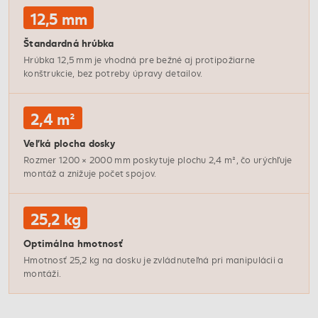
12,5 mm
Štandardná hrúbka
Hrúbka 12,5 mm je vhodná pre bežné aj protipožiarne
konštrukcie, bez potreby úpravy detailov.
2,4 m²
Veľká plocha dosky
Rozmer 1200 × 2000 mm poskytuje plochu 2,4 m², čo urýchľuje
montáž a znižuje počet spojov.
25,2 kg
Optimálna hmotnosť
Hmotnosť 25,2 kg na dosku je zvládnuteľná pri manipulácii a
montáži.