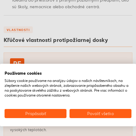
sú školy, nemocnice alebo obchodné centrá.
VLASTNOSTI
Kľúčové vlastnosti protipožiarnej dosky
RF
Používame cookies
Označenie protipožiarna
Súbory cookie používame na analýzu údajov o našich návštevníkoch, na
Skratka RF znamená zvýšenú požiarnu odolnosť vďaka sklenej
zlepšenie našich webových stránok, zobrazovanie prispôsobeného obsahu a
výstuži v jadre.
na poskytovanie skvelého zážitku z webových stránok. Pre viac informácií o
cookies používame otvorené nastavenia.
Sklo
Prispôsobiť
Povoliť všetko
Sklená výstuž v jadre
Rozptýlené sklené vlákna zvyšujú súdržnosť dosky pri
vysokých teplotách.