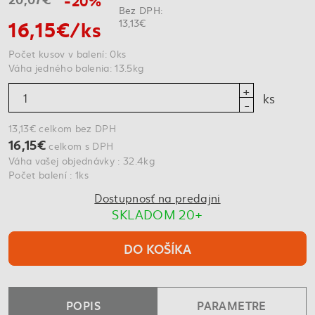
Bez DPH:
16,15€/ks
13,13€
Počet kusov v balení: 0ks
Váha jedného balenia: 13.5kg
ks
13,13€ celkom bez DPH
16,15€
celkom s DPH
Váha vašej objednávky : 32.4kg
Počet balení : 1ks
Dostupnosť na predajni
SKLADOM 20+
DO KOŠÍKA
POPIS
PARAMETRE