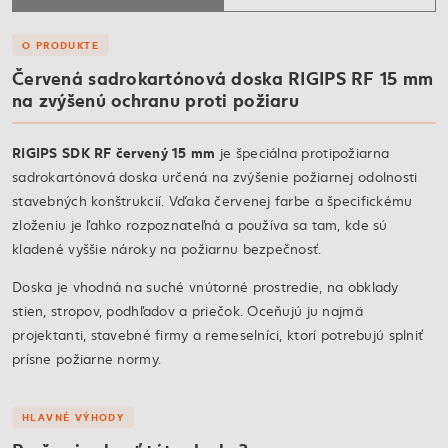
O PRODUKTE
Červená sadrokartónová doska RIGIPS RF 15 mm
na zvýšenú ochranu proti požiaru
RIGIPS SDK RF červený 15 mm
je špeciálna protipožiarna
sadrokartónová doska určená na zvýšenie požiarnej odolnosti
stavebných konštrukcií. Vďaka červenej farbe a špecifickému
zloženiu je ľahko rozpoznateľná a používa sa tam, kde sú
kladené vyššie nároky na požiarnu bezpečnosť.
Doska je vhodná na suché vnútorné prostredie, na obklady
stien, stropov, podhľadov a priečok. Oceňujú ju najmä
projektanti, stavebné firmy a remeselníci, ktorí potrebujú splniť
prísne požiarne normy.
HLAVNÉ VÝHODY