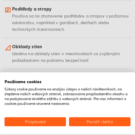
Podhľady a stropy
Používa sa na zhotovenie podhľadov a stropov s požiarnou
odolnosťou, napríklad v garážach, dielňach alebo
technických miestnostiach.
Obklady stien
Ideálna na obklady stien v miestnostiach so zvýšenými
požiadavkami na požiarnu bezpečnosť.
Rekonštrukcie a dostavby
Používame cookies
Pri rekonštrukciách, kde je potrebné dodatočne zvýšiť
Súbory cookie používame na analýzu údajov o našich návštevníkoch, na
požiarnu odolnosť konštrukcií.
zlepšenie našich webových stránok, zobrazovanie prispôsobeného obsahu a
na poskytovanie skvelého zážitku z webových stránok. Pre viac informácií o
cookies používame otvorené nastavenia.
VLASTNOSTI
Prispôsobiť
Povoliť všetko
Vlastnosti protipožiarnej dosky