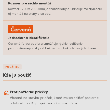
Rozmer pre rýchlu montáž
Rozmer 1200 x 2000 mm je štandardný a uľahčuje manipuláciu
aj montáž na steny a stropy.
Červená
Jednoduchá identifikácia
Červená farba papiera umožňuje rýchle rozlíšenie
protipožiarnej dosky od bežných sadrokartónových dosiek.
POUŽITIE
Kde ju použiť
Protipožiarne priečky
Vhodná na stavbu priečok, ktoré musia spĺňať požiarne
odolnosti podľa projektovej dokumentácie.