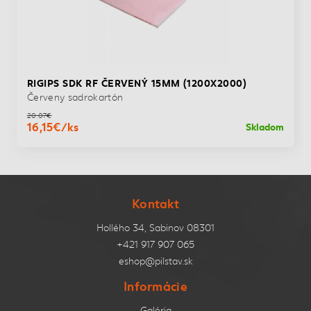
RIGIPS SDK RF ČERVENÝ 15MM (1200X2000)
Červeny sadrokartón
20,07€
16,15€/ks
Skladom
Kontakt
Hollého 34, Sabinov 08301
+421 917 907 065
eshop@pilstav.sk
Informácie
Galéria