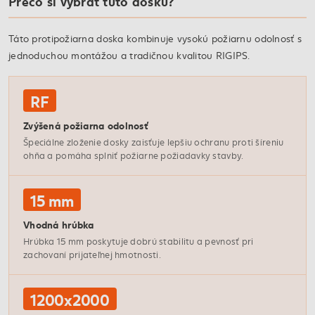
Prečo si vybrať túto dosku?
Táto protipožiarna doska kombinuje vysokú požiarnu odolnosť s
jednoduchou montážou a tradičnou kvalitou RIGIPS.
RF
Zvýšená požiarna odolnosť
Špeciálne zloženie dosky zaisťuje lepšiu ochranu proti šíreniu
ohňa a pomáha splniť požiarne požiadavky stavby.
15 mm
Vhodná hrúbka
Hrúbka 15 mm poskytuje dobrú stabilitu a pevnosť pri
zachovaní prijateľnej hmotnosti.
1200x2000