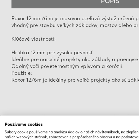
POPIS
Roxor 12 mm/6 m je masívna oceľová výstuž určená p
vhodný pre stavbu veľkých základov, mostov alebo pri
Kľúčové vlastnosti:
Hrúbka 12 mm pre vysokú pevnosť.
Ideálne pre náročné projekty ako základy a priemyse
Odolný voči poveternostným vplyvom a korózii.
Použitie:
Roxor 12/6m je ideálny pre veľké projekty ako sú zákl
Ý ODBER
LEN OSOBNÝ ODBER
Používame cookies
Súbory cookie používame na analýzu údajov o našich návštevníkoch, na zlepšen
našich webových stránok, zobrazovanie prispôsobeného obsahu a na poskytova