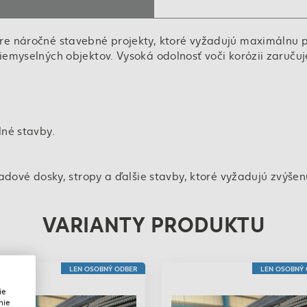
re náročné stavebné projekty, ktoré vyžadujú maximálnu p
emyselných objektov. Vysoká odolnosť voči korózii zaručuj
lné stavby.
adové dosky, stropy a ďalšie stavby, ktoré vyžadujú zvýšen
VARIANTY PRODUKTU
LEN OSOBNÝ ODBER
LEN OSOBNÝ ODBER
ie
nie