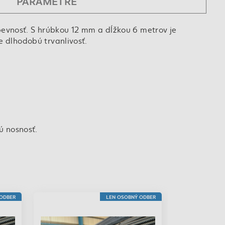
PARAMETRE
evnosť. S hrúbkou 12 mm a dĺžkou 6 metrov je
e dlhodobú trvanlivosť.
ú nosnosť.
LEN OSOBNÝ ODBER
L