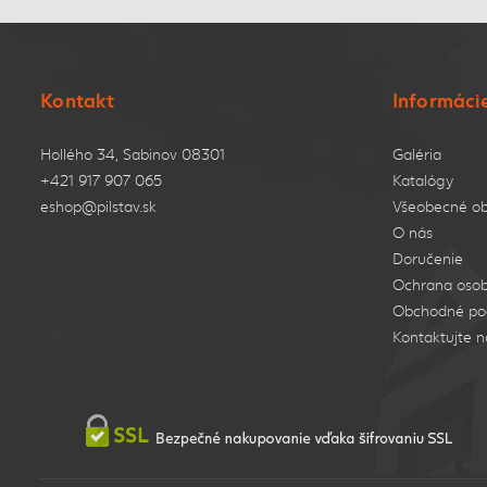
Kontakt
Informáci
Hollého 34, Sabinov 08301
Galéria
+421 917 907 065
Katalógy
eshop@pilstav.sk
Všeobecné o
O nás
Doručenie
Ochrana osob
Obchodné po
Kontaktujte n