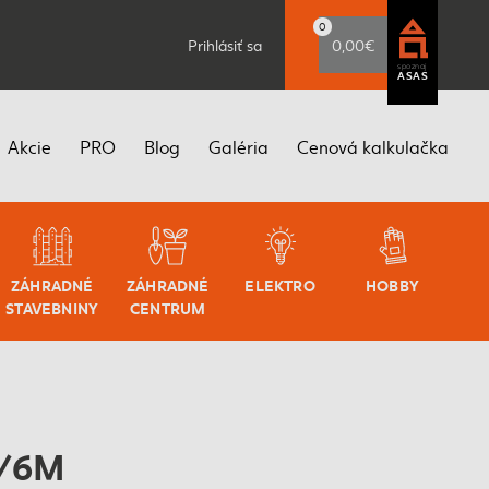
0
Prihlásiť sa
0,00€
spoznaj
ASAS
Akcie
PRO
Blog
Galéria
Cenová kalkulačka
ZÁHRADNÉ
ZÁHRADNÉ
ELEKTRO
HOBBY
STAVEBNINY
CENTRUM
2/6M