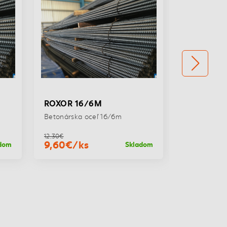
ROXOR 16/6M
ROXOR 14/6M
Betonárska oceľ 16/6m
Betonárska oceľ 14
12,30€
9,43€
9,60€/ks
8,20€/ks
Skladom