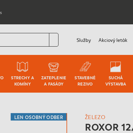
s
Služby
Akciový leták
VO
STRECHY A
ZATEPLENIE
STAVEBNÉ
SUCHÁ
KOMÍNY
A FASÁDY
REZIVO
VÝSTAVBA
ŽELEZO
LEN OSOBNÝ ODBER
ROXOR 1