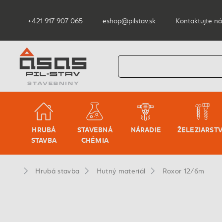
+421 917 907 065
eshop@pilstav.sk
Kontaktujte ná
HRUBÁ
STAVEBNÁ
NÁRADIE
ŽELEZIARST
STAVBA
CHÉMIA
Hrubá stavba
Hutný materiál
Roxor 12/6m