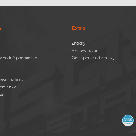
e
Extra
Značky
Akciový tovar
bchodné podmienky
Odstúpenie od zmluvy
ných údajov
dmienky
ás