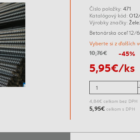
Číslo položky:
471
Katalógový kód:
O12
Výrobky značky:
Žele
Betonárska oceľ 12/
Vyberte si z ďalších 
10,76€
-45%
5,95€/ks
4,84€ celkom bez DPH
5,95€
celkom s DPH