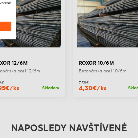
tvorené
2/6M
ROXOR 10/6M
 oceľ 12/6m
Betonárska oceľ 10/6m
7,38€
ks
4,30€/ks
Skladom
Skladom
NAPOSLEDY NAVŠTÍVENÉ