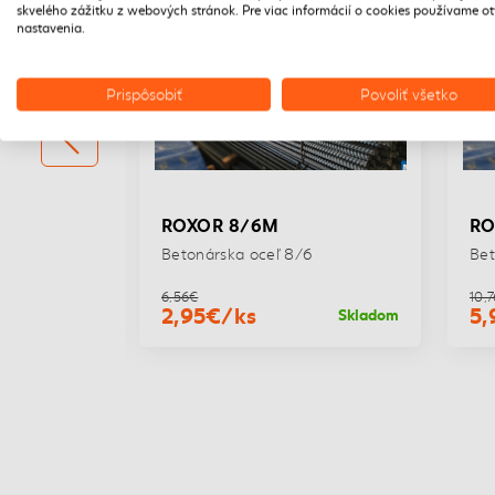
skvelého zážitku z webových stránok. Pre viac informácií o cookies používame o
nastavenia.
Prispôsobiť
Povoliť všetko
ROXOR 8/6M
ROXOR 1
Betonárska oceľ 8/6
Betonárska
6,56€
10,76€
2,95€/ks
5,95€/
adom
Skladom