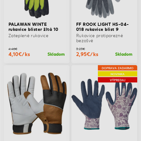
PALAWAN WINTE
FF ROOK LIGHT HS-04-
rukavice blister žltá 10
018 rukavice blist 9
Zateplené rukavice
Rukavice protiporezné
bezošvé
4,46€
3,23€
4,10€/ks
2,95€/ks
Skladom
Skladom
DOPRAVA ZADARMO
NOVINKA
VÝPREDAJ