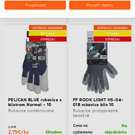
štiepenky s podšívkou
Prispôsobiť
Povoliť všetko
3,23€
2,97€
3,10€/ks
2,75€/ks
Skladom
Skladom
DOPRAVA ZADARMO
DOPRAVA ZADARMO
NOVINKA
NOVINKA
VÝPREDAJ
VÝPREDAJ
PELICAN BLUE rukavice s
FF ROOK LIGHT HS-04-
blistrom Normal - 10
018 rukavice blis 10
Rukavice kombinované
Rukavice protiporezné
bezošvé
Na
Cena na
2,97€
2,75€/ks
Skladom
objednávku
vyžiadanie