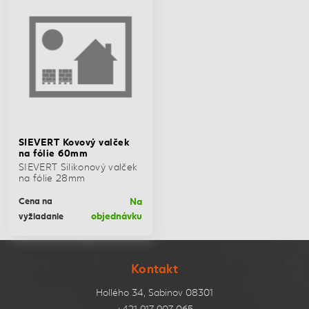
SIEVERT Kovový valček
na fólie 60mm
SIEVERT Silikonový valček
na fólie 28mm
Na
Cena na
objednávku
vyžiadanie
Kontakt
Hollého 34, Sabinov 08301
+421 917 907 065