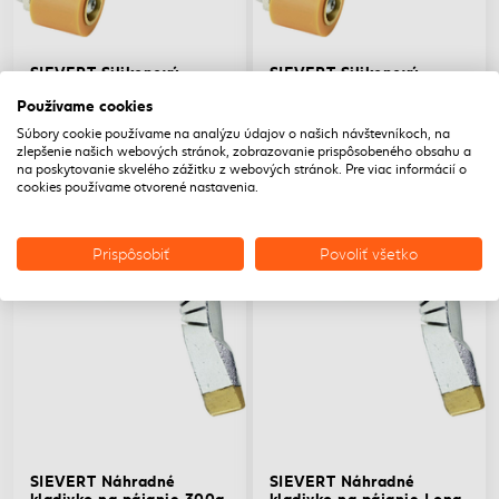
SIEVERT Silikonový
SIEVERT Silikonový
valček na fólie 28mm
valček na fólie 45mm
Používame cookies
SIEVERT Silikonový valček
SIEVERT Silikonový valček
na fólie 28mm
na fólie 45mm
Súbory cookie používame na analýzu údajov o našich návštevníkoch, na
zlepšenie našich webových stránok, zobrazovanie prispôsobeného obsahu a
54,25€/ks
56,15€/ks
Skladom
Skladom
na poskytovanie skvelého zážitku z webových stránok. Pre viac informácií o
cookies používame otvorené nastavenia.
Prispôsobiť
Povoliť všetko
SIEVERT Náhradné
SIEVERT Náhradné
kladivko na pájanie 300g
kladivko na pájanie Long