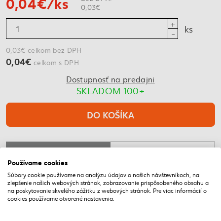
0,04€/ks
0,03€
ks
0,03€ celkom bez DPH
0,04€
celkom s DPH
Dostupnosť na predajni
SKLADOM 100+
DO KOŠÍKA
POPIS
PARAMETRE
Používame cookies
Súbory cookie používame na analýzu údajov o našich návštevníkoch, na
zlepšenie našich webových stránok, zobrazovanie prispôsobeného obsahu a
NAPOSLEDY NAVŠTÍVENÉ
na poskytovanie skvelého zážitku z webových stránok. Pre viac informácií o
cookies používame otvorené nastavenia.
DOPRAVA ZADARMO