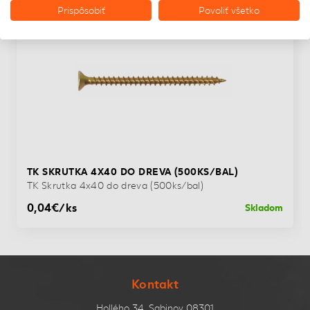
Prispôsobiť
Povoliť všetko
TK SKRUTKA 4X40 DO DREVA (500KS/BAL)
TK Skrutka 4x40 do dreva (500ks/bal)
0,04€/ks
Skladom
Kontakt
Hollého 34, Sabinov 08301