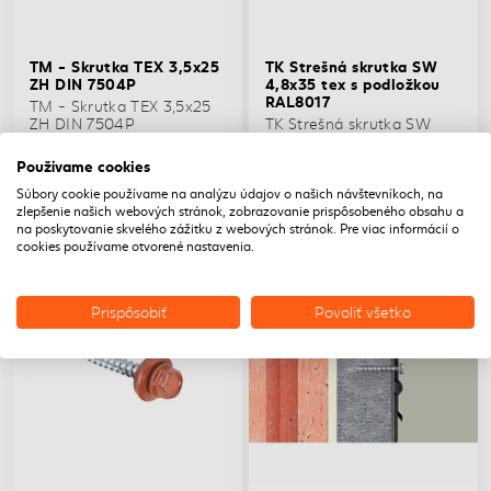
TM - Skrutka TEX 3,5x25
TK Strešná skrutka SW
ZH DIN 7504P
4,8x35 tex s podložkou
RAL8017
TM - Skrutka TEX 3,5x25
ZH DIN 7504P
TK Strešná skrutka SW
4,8x35 tex s podložkou
RAL8017
Používame cookies
0,03€/ks
0,10€/ks
Skladom
Skladom
Súbory cookie používame na analýzu údajov o našich návštevníkoch, na
zlepšenie našich webových stránok, zobrazovanie prispôsobeného obsahu a
na poskytovanie skvelého zážitku z webových stránok. Pre viac informácií o
DOPRAVA ZADARMO
DOPRAVA ZADARMO
cookies používame otvorené nastavenia.
Prispôsobiť
Povoliť všetko