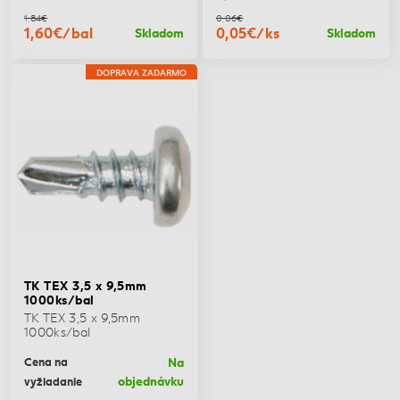
1,84€
0,06€
1,60€/bal
0,05€/ks
Skladom
Skladom
DOPRAVA ZADARMO
TK TEX 3,5 x 9,5mm
1000ks/bal
TK TEX 3,5 x 9,5mm
1000ks/bal
Na
Cena na
objednávku
vyžiadanie