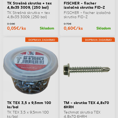
TK Strešná skrutka + tex
FISCHER - fischer
4,8x35 3009, (250 bal)
izolačná skrutka FID-Z
TK Strešná skrutka + tex
FISCHER - fischer izolačná
4,8x35 3009, (250 bal)
skrutka FID-Z
0,06€
0,70€
0,05€/ks
0,60€/ks
Skladom
Skladom
DOPRAVA ZADARMO
DOPRAVA ZADARMO
TK TEX 3,5 x 9,5mm 100
TM - skrutka TEX 4,8x70
ks/bal
6HRH
TK TEX 3,5 x 9,5mm 100
Techmat skrutka TEX
ks/bal
4,8x70 6HRH