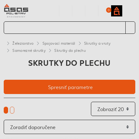
0
Železiarstvo
Spojovací materiál
Skrutky a vruty
Samorezné skrutky
Skrutky do plechu
SKRUTKY DO PLECHU
Spresniť parametre