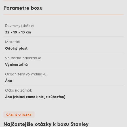
Parametre boxu
Rozmery (d×š×v)
32 × 19 × 13 cm
Materiál
Odolný plast
Vnútorná priehradka
Vynímateľná
Organizéry vo vrchnáku
Áno
Očko na zámok
Áno (visiaci zámok nie je súčasťou)
ČASTÉ OTÁZKY
Najčastejšie otázky k boxu Stanley