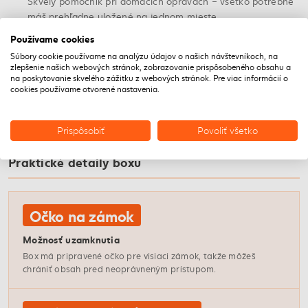
Skvelý pomocník pri domácich opravách – všetko potrebné
máš prehľadne uložené na jednom mieste.
Používame cookies
Skladovanie v garáži
Súbory cookie používame na analýzu údajov o našich návštevníkoch, na
zlepšenie našich webových stránok, zobrazovanie prispôsobeného obsahu a
Box chráni obsah pred prachom a neporiadkom, hodí sa na
na poskytovanie skvelého zážitku z webových stránok. Pre viac informácií o
policu aj do skrine v dielni.
cookies používame otvorené nastavenia.
Prispôsobiť
Povoliť všetko
FUNKCIE
Praktické detaily boxu
Očko na zámok
Možnosť uzamknutia
Box má pripravené očko pre visiaci zámok, takže môžeš
chrániť obsah pred neoprávneným prístupom.