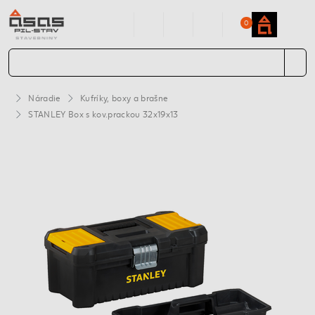
0
Náradie
Kufríky, boxy a brašne
STANLEY Box s kov.prackou 32x19x13