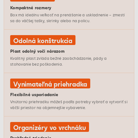
Kompaktné rozmery
Box má ideálnu veľkosť na prenášanie a uskladnenie – zmestí
sa do väčšej tašky, skrinky alebo na policu.
Odolná konštrukcia
Plast odolný voči nárazom
Kvalitný plast zvláda bežné zaobchádzanie, pády a
stohovanie bez poškodenia.
Vynímateľná priehradka
Flexibilné usporiadanie
Vnútornú priehradku môžeš podľa potreby vybrať a vytvoriť si
väčší priestor na objemnejšie vybavenie.
Organizéry vo vrchnáku
Prehľadné triedenie