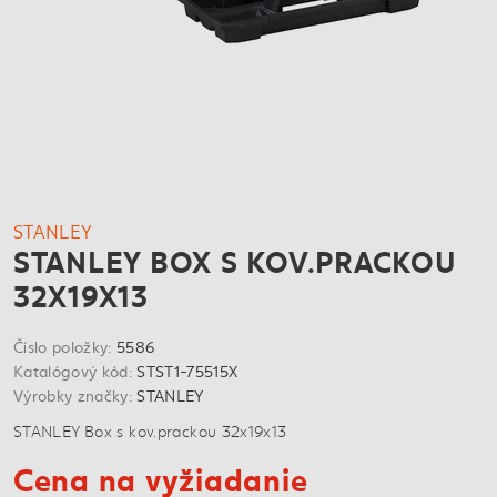
STANLEY
STANLEY BOX S KOV.PRACKOU
32X19X13
Číslo položky:
5586
Katalógový kód:
STST1-75515X
Výrobky značky:
STANLEY
STANLEY Box s kov.prackou 32x19x13
Cena na vyžiadanie