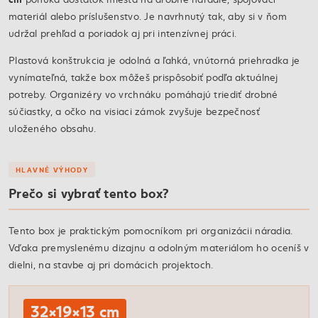
materiál alebo príslušenstvo. Je navrhnutý tak, aby si v ňom
udržal prehľad a poriadok aj pri intenzívnej práci.
Plastová konštrukcia je odolná a ľahká, vnútorná priehradka je
vynímateľná, takže box môžeš prispôsobiť podľa aktuálnej
potreby. Organizéry vo vrchnáku pomáhajú triediť drobné
súčiastky, a očko na visiaci zámok zvyšuje bezpečnosť
uloženého obsahu.
HLAVNÉ VÝHODY
Prečo si vybrať tento box?
Tento box je praktickým pomocníkom pri organizácii náradia.
Vďaka premyslenému dizajnu a odolným materiálom ho oceníš v
dielni, na stavbe aj pri domácich projektoch.
32×19×13 cm