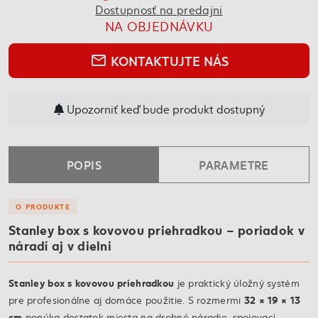
Dostupnosť na predajni
NA OBJEDNÁVKU
KONTAKTUJTE NÁS
mail_outline
Upozorniť keď bude produkt dostupný
POPIS
PARAMETRE
O PRODUKTE
Stanley box s kovovou priehradkou – poriadok v
náradí aj v dielni
Stanley box s kovovou priehradkou
je praktický úložný systém
32 × 19 × 13
pre profesionálne aj domáce použitie. S rozmermi
cm
ponúka dostatok miesta na drobné náradie, spojovací