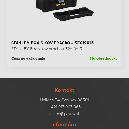
STANLEY BOX S KOV.PRACKOU 32X19X13
STANLEY Box s kov.prackou 32x19x13
Na objednávku
Cena na vyžiadanie
Kontakt
Hollého 34, Sabinov 08301
+421 917 907 065
eshop@pilstav.sk
Informácie