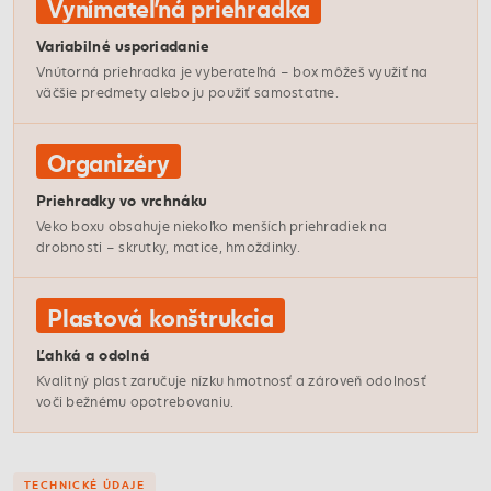
Vynímateľná priehradka
Variabilné usporiadanie
Vnútorná priehradka je vyberateľná – box môžeš využiť na
väčšie predmety alebo ju použiť samostatne.
Organizéry
Priehradky vo vrchnáku
Veko boxu obsahuje niekoľko menších priehradiek na
drobnosti – skrutky, matice, hmoždinky.
Plastová konštrukcia
Ľahká a odolná
Kvalitný plast zaručuje nízku hmotnosť a zároveň odolnosť
voči bežnému opotrebovaniu.
TECHNICKÉ ÚDAJE