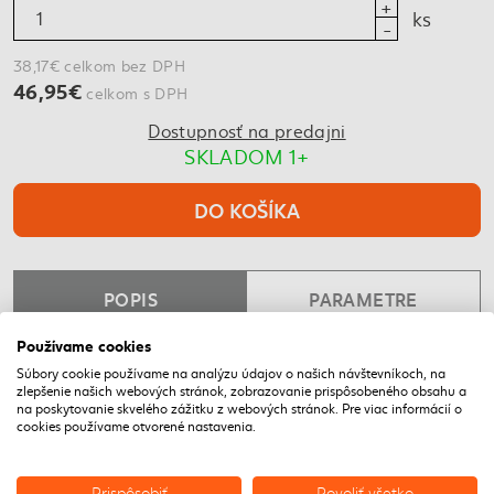
ks
38,17€ celkom bez DPH
46,95€
celkom s DPH
Dostupnosť na predajni
SKLADOM 1+
DO KOŠÍKA
POPIS
PARAMETRE
Používame cookies
Súbory cookie používame na analýzu údajov o našich návštevníkoch, na
NAPOSLEDY NAVŠTÍVENÉ
zlepšenie našich webových stránok, zobrazovanie prispôsobeného obsahu a
na poskytovanie skvelého zážitku z webových stránok. Pre viac informácií o
cookies používame otvorené nastavenia.
DOPRAVA ZADARMO
VÝPREDAJ
Prispôsobiť
Povoliť všetko