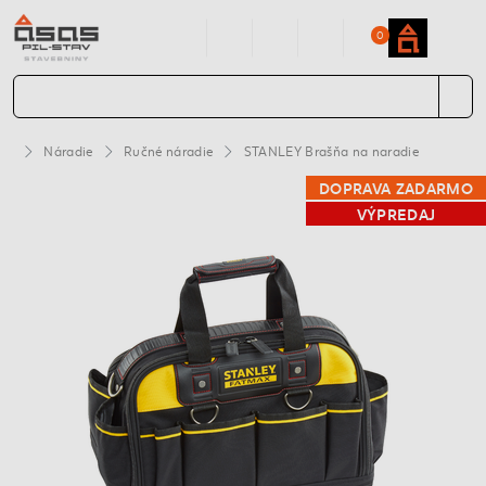
0
Náradie
Ručné náradie
STANLEY Brašňa na naradie
DOPRAVA ZADARMO
VÝPREDAJ