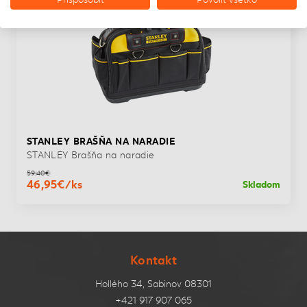
STANLEY BRAŠŇA NA NARADIE
STANLEY Brašňa na naradie
59,40€
46,95€/ks
Skladom
Kontakt
Hollého 34, Sabinov 08301
+421 917 907 065