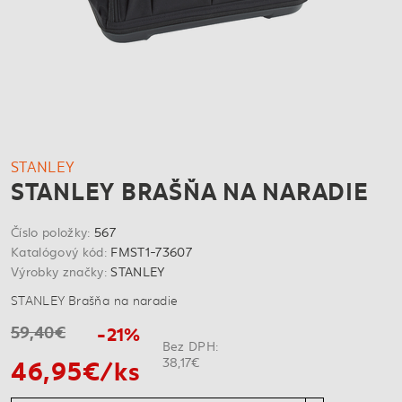
STANLEY
STANLEY BRAŠŇA NA NARADIE
Číslo položky:
567
Katalógový kód:
FMST1-73607
Výrobky značky:
STANLEY
STANLEY Brašňa na naradie
59,40€
-21%
Bez DPH:
46,95€/ks
38,17€