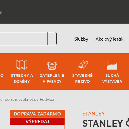
s
Služby
Akciový leták
VO
STRECHY A
ZATEPLENIE
STAVEBNÉ
SUCHÁ
KOMÍNY
A FASÁDY
REZIVO
VÝSTAVBA
l do remesel.nožov FatMax
STANLEY
DOPRAVA ZADARMO
STANLEY 
VÝPREDAJ