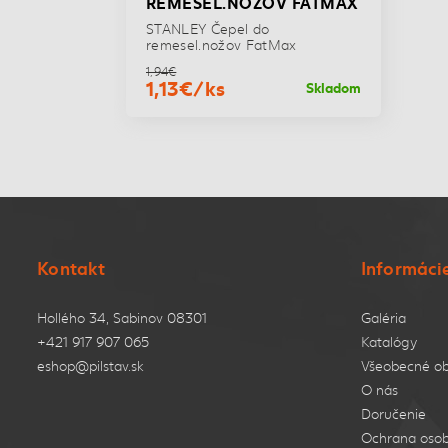
REMESEL.NOŽOV FATMAX
STANLEY Čepel do
remesel.nožov FatMax
1,94€
1,13€/ks
Skladom
Kontakt
Informáci
Hollého 34, Sabinov 08301
Galéria
+421 917 907 065
Katalógy
eshop@pilstav.sk
Všeobecné o
O nás
Doručenie
Ochrana osob