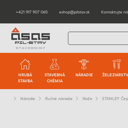
+421 917 907 065
eshop@pilstav.sk
Kontaktujte ná
HRUBÁ
STAVEBNÁ
NÁRADIE
ŽELEZIARST
STAVBA
CHÉMIA
Náradie
Ručné náradie
Nože
STANLEY Čepe