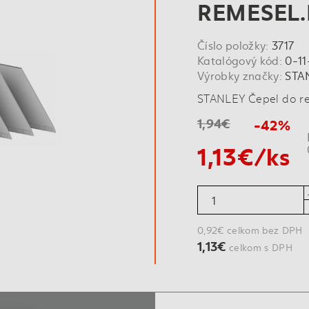
REMESEL
Číslo položky:
3717
Katalógový kód:
0-11
Výrobky značky:
STA
STANLEY Čepel do r
1,94€
-42%
1,13€/ks
0,92€ celkom bez DPH
1,13€
celkom s DPH