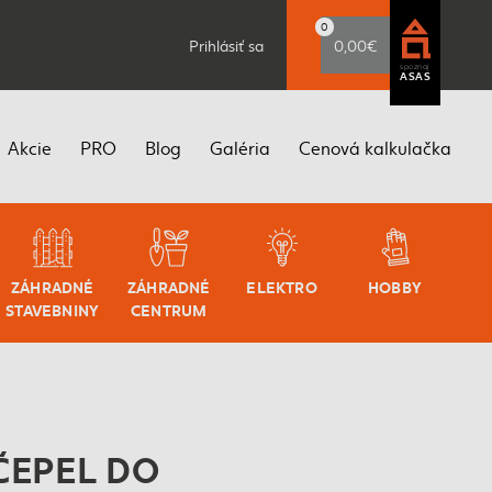
0
Prihlásiť sa
0,00€
spoznaj
ASAS
Akcie
PRO
Blog
Galéria
Cenová kalkulačka
ZÁHRADNÉ
ZÁHRADNÉ
ELEKTRO
HOBBY
STAVEBNINY
CENTRUM
ČEPEL DO