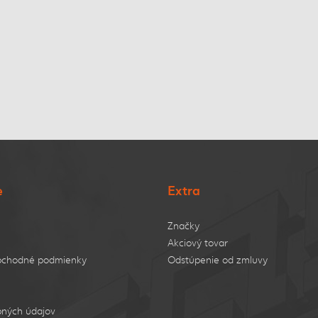
e
Extra
Značky
Akciový tovar
bchodné podmienky
Odstúpenie od zmluvy
ných údajov