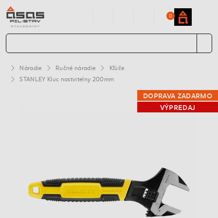
0
Náradie
Ručné náradie
Kľúče
STANLEY Kluc nastvitelny 200mm
DOPRAVA ZADARMO
VÝPREDAJ