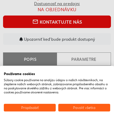
Dostupnosť na predajni
NA OBJEDNÁVKU
KONTAKTUJTE NÁS
mail_outline
Upozorniť keď bude produkt dostupný
POPIS
PARAMETRE
Používame cookies
NAPOSLEDY NAVŠTÍVENÉ
Súbory cookie používame na analýzu údajov o našich návštevníkoch, na
zlepšenie našich webových stránok, zobrazovanie prispôsobeného obsahu a
na poskytovanie skvelého zážitku z webových stránok. Pre viac informácií o
DOPRAVA ZADARMO
cookies používame otvorené nastavenia.
VÝPREDAJ
Prispôsobiť
Povoliť všetko