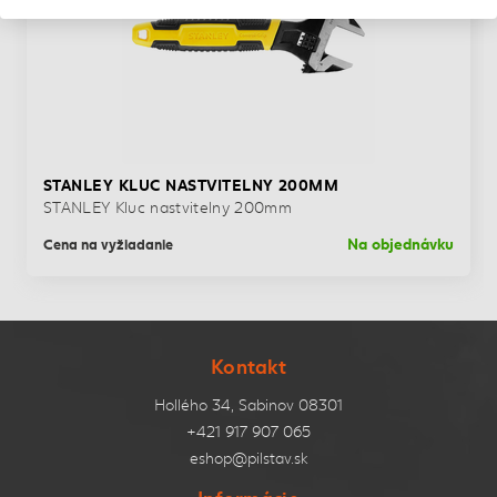
STANLEY KLUC NASTVITELNY 200MM
STANLEY Kluc nastvitelny 200mm
Na objednávku
Cena na vyžiadanie
Kontakt
Hollého 34, Sabinov 08301
+421 917 907 065
eshop@pilstav.sk