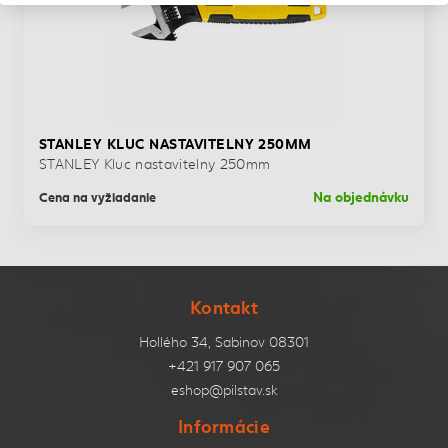
STANLEY KLUC NASTAVITELNY 250MM
STANLEY Kluc nastavitelny 250mm
Na objednávku
Cena na vyžiadanie
Kontakt
Hollého 34, Sabinov 08301
+421 917 907 065
eshop@pilstav.sk
Informácie