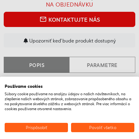
NA OBJEDNÁVKU
KONTAKTUJTE NÁS
mail_outline
Upozorniť keď bude produkt dostupný
POPIS
PARAMETRE
Používame cookies
NAPOSLEDY NAVŠTÍVENÉ
Súbory cookie používame na analýzu údajov o našich návštevníkoch, na
zlepšenie našich webových stránok, zobrazovanie prispôsobeného obsahu a
na poskytovanie skvelého zážitku z webových stránok. Pre viac informácií o
DOPRAVA ZADARMO
cookies používame otvorené nastavenia.
VÝPREDAJ
Prispôsobiť
Povoliť všetko