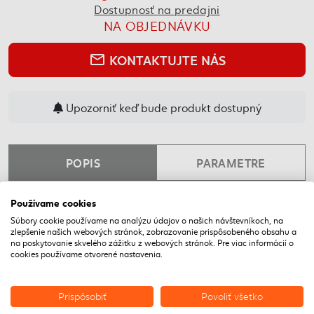
Dostupnosť na predajni
NA OBJEDNÁVKU
KONTAKTUJTE NÁS
mail_outline
Upozorniť keď bude produkt dostupný
POPIS
PARAMETRE
Používame cookies
NAPOSLEDY NAVŠTÍVENÉ
Súbory cookie používame na analýzu údajov o našich návštevníkoch, na
zlepšenie našich webových stránok, zobrazovanie prispôsobeného obsahu a
na poskytovanie skvelého zážitku z webových stránok. Pre viac informácií o
DOPRAVA ZADARMO
cookies používame otvorené nastavenia.
Prispôsobiť
Povoliť všetko