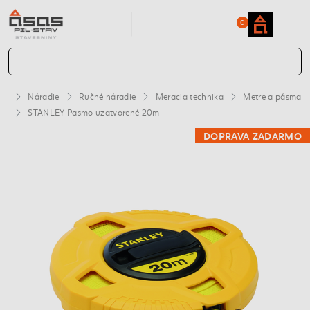
0
Náradie
Ručné náradie
Meracia technika
Metre a pásma
STANLEY Pasmo uzatvorené 20m
DOPRAVA ZADARMO