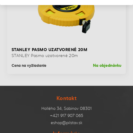
STANLEY PASMO UZATVORENÉ 20M
STANLEY Pasmo uzatvorené 20m
Na objednávku
Cena na vyžiadanie
Kontakt
Hollého 34, Sabinov 08301
+421 917 907 065
eshop@pilstav.sk