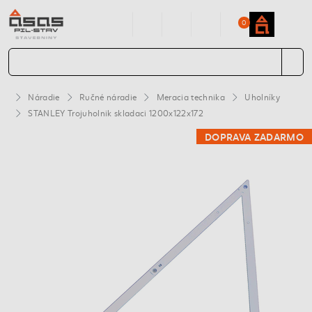
0
Náradie
Ručné náradie
Meracia technika
Uholníky
STANLEY Trojuholnik skladaci 1200x122x172
DOPRAVA ZADARMO