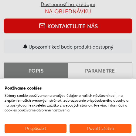
Dostupnosť na predajni
NA OBJEDNÁVKU
KONTAKTUJTE NÁS
mail_outline
Upozorniť keď bude produkt dostupný
POPIS
PARAMETRE
Používame cookies
NAPOSLEDY NAVŠTÍVENÉ
Súbory cookie používame na analýzu údajov o našich návštevníkoch, na
zlepšenie našich webových stránok, zobrazovanie prispôsobeného obsahu a
na poskytovanie skvelého zážitku z webových stránok. Pre viac informácií o
DOPRAVA ZADARMO
cookies používame otvorené nastavenia.
Prispôsobiť
Povoliť všetko