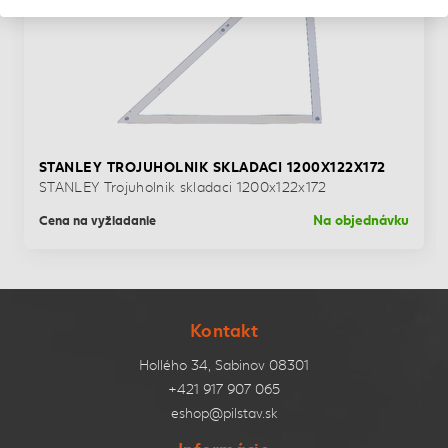
STANLEY TROJUHOLNIK SKLADACI 1200X122X172
STANLEY Trojuholnik skladaci 1200x122x172
Na objednávku
Cena na vyžiadanie
Kontakt
Hollého 34, Sabinov 08301
+421 917 907 065
eshop@pilstav.sk