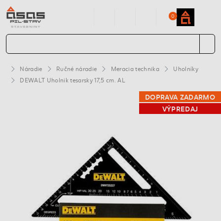
0
Náradie
Ručné náradie
Meracia technika
Uholníky
DEWALT Uholnik tesarsky 17,5 cm. AL
DOPRAVA ZADARMO
VÝPREDAJ