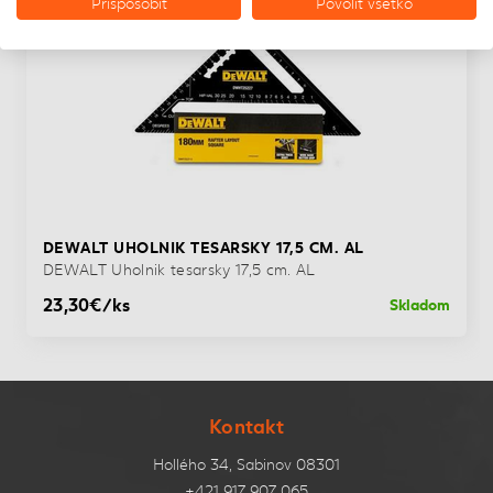
Prispôsobiť
Povoliť všetko
DEWALT UHOLNIK TESARSKY 17,5 CM. AL
DEWALT Uholnik tesarsky 17,5 cm. AL
23,30€/ks
Skladom
Kontakt
Hollého 34, Sabinov 08301
+421 917 907 065