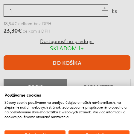
ks
18,94€ celkom bez DPH
23,30€
celkom s DPH
Dostupnosť na predajni
SKLADOM 1+
DO KOŠÍKA
POPIS
PARAMETRE
Používame cookies
Súbory cookie používame na analýzu údajov o našich návštevníkoch, na
zlepšenie našich webových stránok, zobrazovanie prispôsobeného obsahu a
NAPOSLEDY NAVŠTÍVENÉ
na poskytovanie skvelého zážitku z webových stránok. Pre viac informácií o
cookies používame otvorené nastavenia.
DOPRAVA ZADARMO
VÝPREDAJ