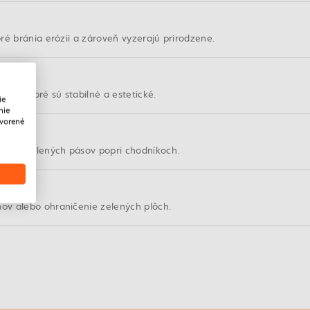
ré bránia erózii a zároveň vyzerajú prirodzene.
om, ktoré sú stabilné a estetické.
ie
nie
tvorené
ranie zelených pásov popri chodníkoch.
ov alebo ohraničenie zelených plôch.