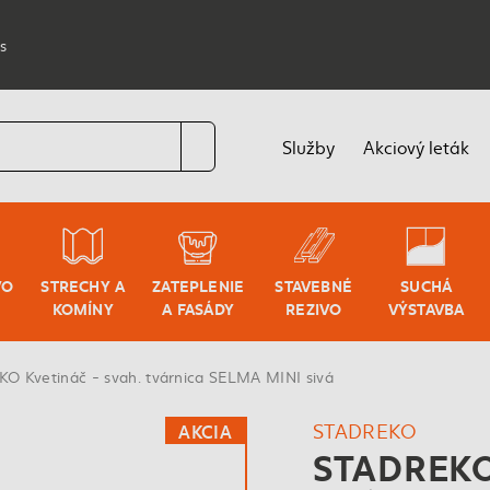
s
Služby
Akciový leták
VO
STRECHY A
ZATEPLENIE
STAVEBNÉ
SUCHÁ
KOMÍNY
A FASÁDY
REZIVO
VÝSTAVBA
O Kvetináč - svah. tvárnica SELMA MINI sivá
STADREKO
AKCIA
STADREKO