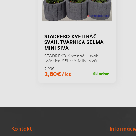
STADREKO KVETINÁČ -
SVAH. TVÁRNICA SELMA
MINI SIVÁ
STADREKO Kvetináč - svah.
tvárnica SELMA MINI sivá
2,99€
2,80€/ks
Skladom
Kontakt
Informáci