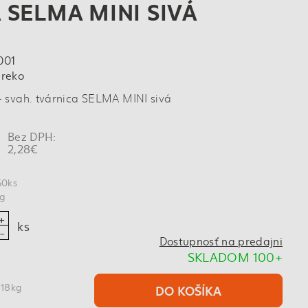
 SELMA MINI SIVÁ
001
dreko
 svah. tvárnica SELMA MINI sivá
Bez DPH:
2,28€
60ks
kg
ks
Dostupnosť na predajni
SKLADOM 100+
 18kg
DO KOŠÍKA