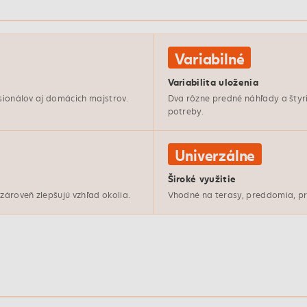
Variabilné
Variabilita uloženia
esionálov aj domácich majstrov.
Dva rôzne predné náhľady a štyr
potreby.
Univerzálne
Široké využitie
zároveň zlepšujú vzhľad okolia.
Vhodné na terasy, preddomia, prí