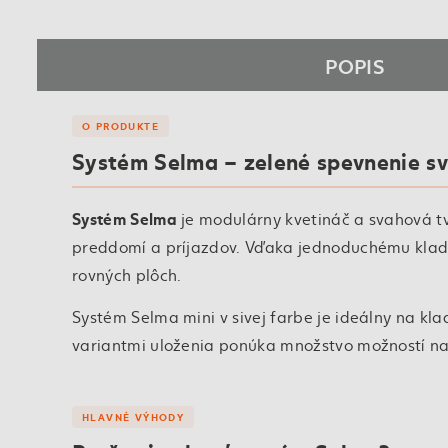
POPIS
O PRODUKTE
Systém Selma – zelené spevnenie sv
Systém Selma
je modulárny kvetináč a svahová tv
preddomí a príjazdov. Vďaka jednoduchému kladen
rovných plôch.
Systém Selma mini v sivej farbe je ideálny na k
variantmi uloženia ponúka množstvo možností na
HLAVNÉ VÝHODY