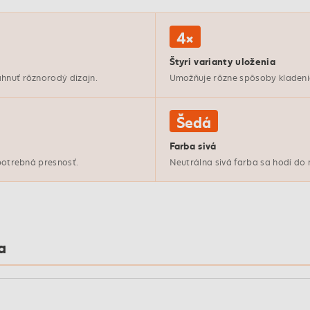
4×
Štyri varianty uloženia
ahnuť rôznorodý dizajn.
Umožňuje rôzne spôsoby kladenia
Šedá
Farba sivá
 potrebná presnosť.
Neutrálna sivá farba sa hodí do 
a