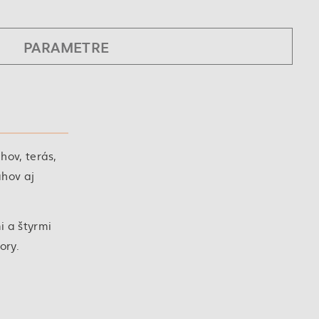
PARAMETRE
hov, terás,
ahov aj
i a štyrmi
ory.