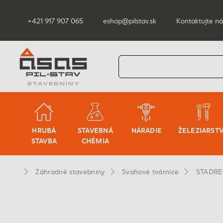
+421 917 907 065
eshop@pilstav.sk
Kontaktujte ná
HRUBÁ
STAVEBNÁ
NÁRADIE
ŽELEZIARST
STAVBA
CHÉMIA
Záhradné stavebniny
Svahové tvárnice
STADREK