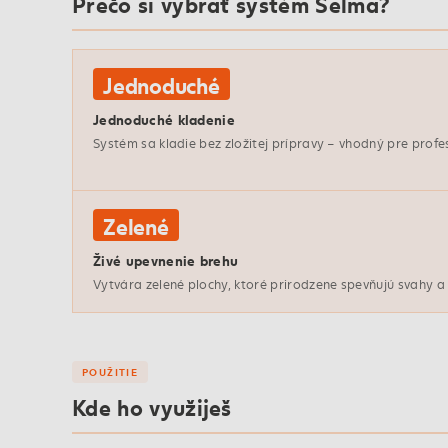
Prečo si vybrať systém Selma?
Jednoduché
Jednoduché kladenie
Systém sa kladie bez zložitej prípravy – vhodný pre prof
Zelené
Živé upevnenie brehu
Vytvára zelené plochy, ktoré prirodzene spevňujú svahy a 
POUŽITIE
Kde ho využiješ