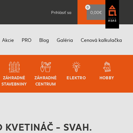
0
Prihlásiť sa
0,00€
spoznaj
ASAS
Akcie
PRO
Blog
Galéria
Cenová kalkulačka
ZÁHRADNÉ
ZÁHRADNÉ
ELEKTRO
HOBBY
STAVEBNINY
CENTRUM
 KVETINÁČ - SVAH.