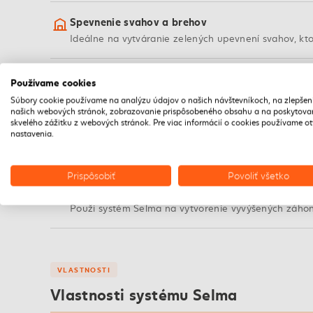
Spevnenie svahov a brehov
Ideálne na vytváranie zelených upevnení svahov, kto
Terasy a preddomia
Používame cookies
Vytvoríš si úrovňové plochy na terase alebo pred dom
Súbory cookie používame na analýzu údajov o našich návštevníkoch, na zlepšen
našich webových stránok, zobrazovanie prispôsobeného obsahu a na poskytova
skvelého zážitku z webových stránok. Pre viac informácií o cookies používame o
Príjazdy a chodníky
nastavenia.
Vhodné na lemovanie príjazdových ciest alebo vytvá
Prispôsobiť
Povoliť všetko
Okrasné záhony
Použi systém Selma na vytvorenie vyvýšených záhon
VLASTNOSTI
Vlastnosti systému Selma