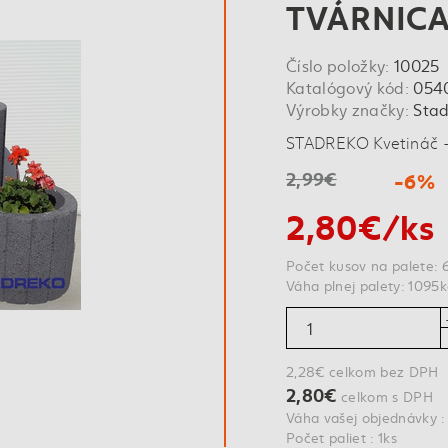
TVÁRNICA
Číslo položky:
10025
Katalógový kód:
054
Výrobky značky:
Sta
STADREKO Kvetináč -
2,99€
-6%
2,80€/ks
Počet kusov na palete: 
Váha plnej palety: 1095
2,28€ celkom bez DPH
2,80€
celkom s DPH
Váha vašej objednávky :
Počet paliet : 1ks