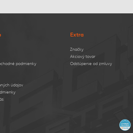
e
Extra
Značky
Akciový tovar
bchodné podmienky
Odstúpenie od zmluvy
ných údajov
dmienky
ás