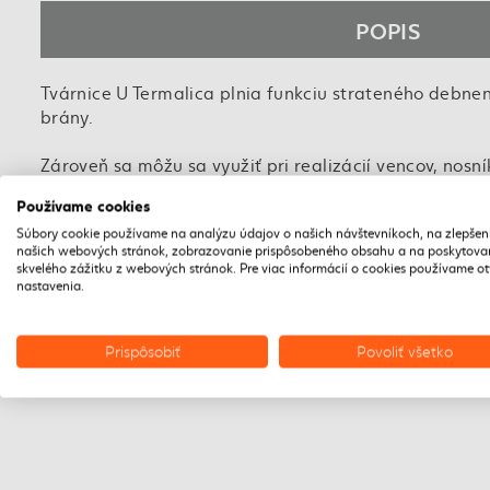
POPIS
Tvárnice U Termalica plnia funkciu strateného debne
brány.
Zároveň sa môžu sa využiť pri realizácií vencov, nosn
Používame cookies
Tvárnice v tvare písmena U sa vypĺňajú konštrukčnou
Súbory cookie používame na analýzu údajov o našich návštevníkoch, na zlepšen
našich webových stránok, zobrazovanie prispôsobeného obsahu a na poskytova
Preklady si vyžadujú debnenie a montážnu podperu, k
skvelého zážitku z webových stránok. Pre viac informácií o cookies používame o
nastavenia.
Stena tvárnice v tvare písmena U je na jednej stra
zateplenia.
Prispôsobiť
Povoliť všetko
Dostupné v dvoch triedach pevnosti betónu – 400 a 6