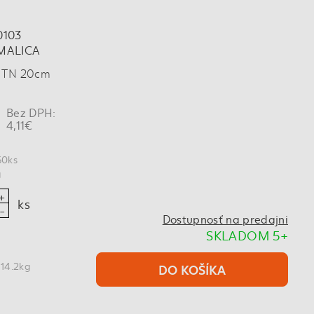
0103
MALICA
U TN 20cm
Bez DPH:
4,11€
60ks
g
ks
Dostupnosť na predajni
SKLADOM 5+
 14.2kg
DO KOŠÍKA