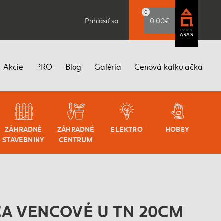
0
Prihlásiť sa
0,00€
spoznaj
ASAS
Akcie
PRO
Blog
Galéria
Cenová kalkulačka
ZÁHRADNÉ
ZÁHRADNÉ
ELEKTRO
HOBBY
STAVEBNINY
CENTRUM
A VENCOVÉ U TN 20CM