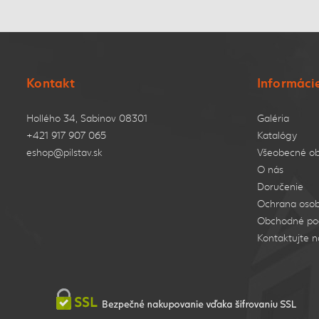
Kontakt
Informáci
Hollého 34, Sabinov 08301
Galéria
+421 917 907 065
Katalógy
eshop@pilstav.sk
Všeobecné o
O nás
Doručenie
Ochrana osob
Obchodné po
Kontaktujte n