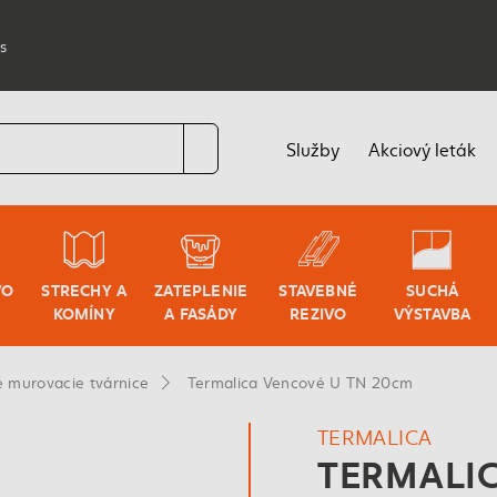
s
Služby
Akciový leták
VO
STRECHY A
ZATEPLENIE
STAVEBNÉ
SUCHÁ
KOMÍNY
A FASÁDY
REZIVO
VÝSTAVBA
 murovacie tvárnice
Termalica Vencové U TN 20cm
TERMALICA
TERMALIC