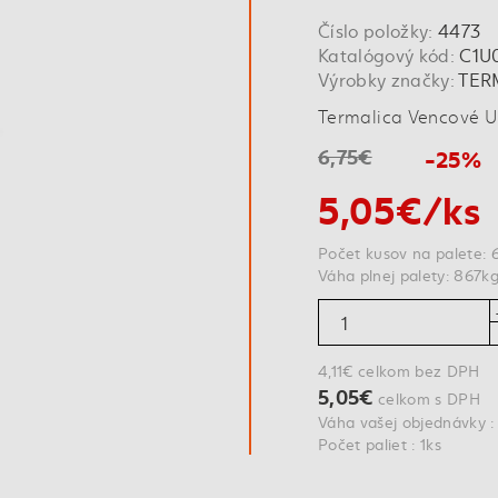
Číslo položky:
4473
Katalógový kód:
C1U
Výrobky značky:
TER
Termalica Vencové 
6,75€
-25%
5,05€/ks
Počet kusov na palete: 
Váha plnej palety: 867k
4,11€ celkom bez DPH
5,05€
celkom s DPH
Váha vašej objednávky :
Počet paliet : 1ks