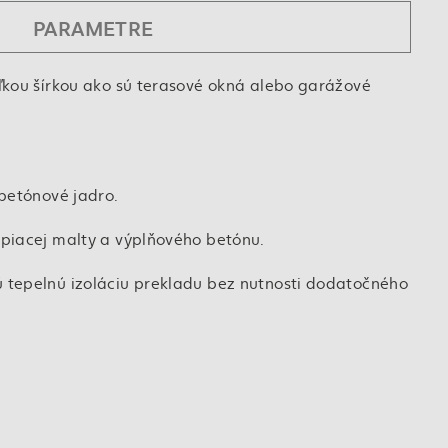
PARAMETRE
ľkou šírkou ako sú terasové okná alebo garážové
betónové jadro.
piacej malty a výplňového betónu.
 tepelnú izoláciu prekladu bez nutnosti dodatočného