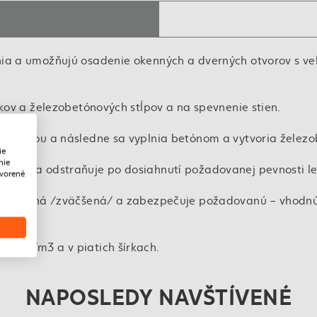
nia a umožňujú osadenie okenných a dverných otvorov s ve
íkov a železobetónových stĺpov a na spevnenie stien.
 výstužou a následne sa vyplnia betónom a vytvoria železo
ie
nie
torá sa odstraňuje po dosiahnutí požadovanej pevnosti le
tvorené
ne zhustená /zväčšená/ a zabezpečuje požadovanú – vhodnú
00 kg/m3 a v piatich šírkach.
NAPOSLEDY NAVŠTÍVENÉ