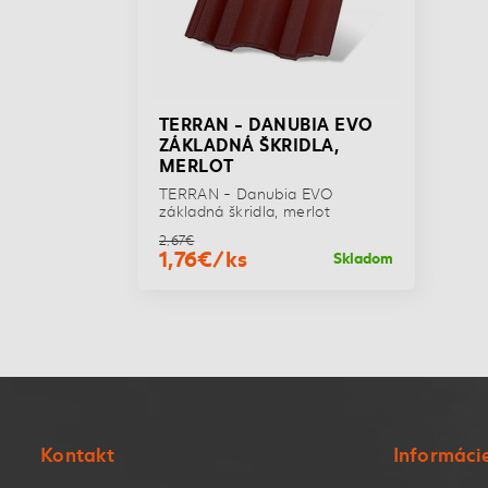
TERRAN - DANUBIA EVO
ZÁKLADNÁ ŠKRIDLA,
MERLOT
TERRAN - Danubia EVO
základná škridla, merlot
2,67€
1,76€/ks
Skladom
Kontakt
Informáci