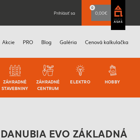
0
Prihlásiť sa
0,00€
spoznaj
ASAS
Akcie
PRO
Blog
Galéria
Cenová kalkulačka
ZÁHRADNÉ
ZÁHRADNÉ
ELEKTRO
HOBBY
STAVEBNINY
CENTRUM
 DANUBIA EVO ZÁKLADNÁ