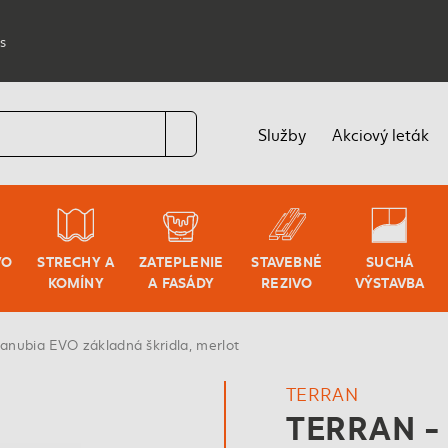
s
Služby
Akciový leták
VO
STRECHY A
ZATEPLENIE
STAVEBNÉ
SUCHÁ
KOMÍNY
A FASÁDY
REZIVO
VÝSTAVBA
nubia EVO základná škridla, merlot
TERRAN
TERRAN -