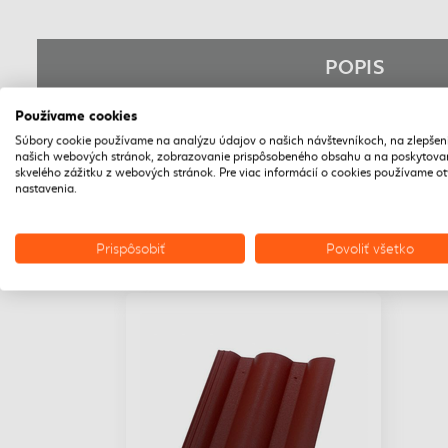
POPIS
Používame cookies
Základná škridla je základným prvkom pokrývania stre
Súbory cookie používame na analýzu údajov o našich návštevníkoch, na zlepšen
našich webových stránok, zobrazovanie prispôsobeného obsahu a na poskytova
Na záveterných stranách je nutné ich priskrutkovať, a
skvelého zážitku z webových stránok. Pre viac informácií o cookies používame o
nastavenia.
Prispôsobiť
Povoliť všetko