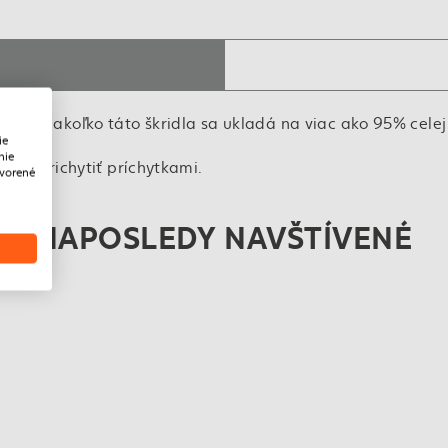
chy, nakoľko táto škridla sa ukladá na viac ako 95% celej 
ie
nie
lebo prichytiť príchytkami.
tvorené
NAPOSLEDY NAVŠTÍVENÉ