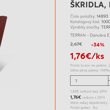
ŠKRIDLA,
Číslo položky:
14893
Katalógový kód:
100
Výrobky značky:
TER
TERRAN - Danubia EV
2,67€
-34%
1,76€/ks
Počet kusov na palete: 
Váha plnej palety: 1149k
1,43€ celkom bez DPH
1,76€
celkom s DPH
Váha vašej objednávky :
Počet paliet : 1ks