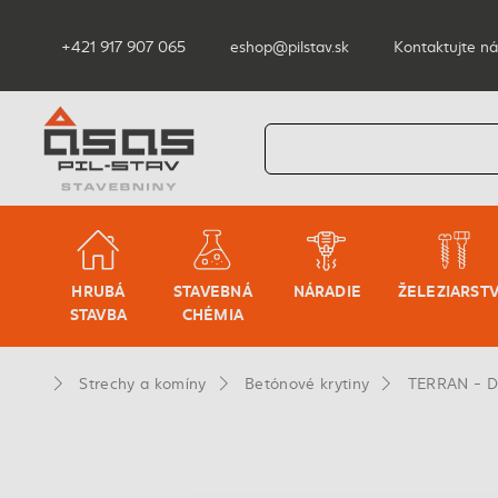
+421 917 907 065
eshop@pilstav.sk
Kontaktujte ná
HRUBÁ
STAVEBNÁ
NÁRADIE
ŽELEZIARST
STAVBA
CHÉMIA
Strechy a komíny
Betónové krytiny
TERRAN - Da