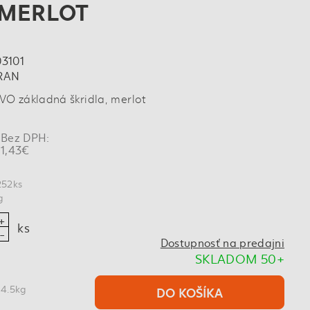
 MERLOT
03101
RAN
O základná škridla, merlot
Bez DPH:
1,43€
252ks
g
ks
Dostupnosť na predajni
SKLADOM 50+
 4.5kg
DO KOŠÍKA