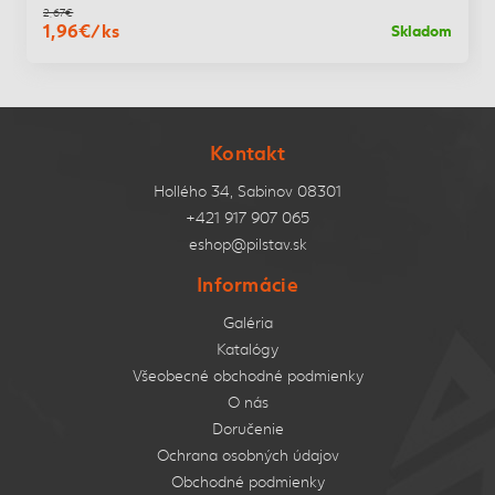
2,67€
1,96€/ks
Skladom
Kontakt
Hollého 34, Sabinov 08301
+421 917 907 065
eshop@pilstav.sk
Informácie
Galéria
Katalógy
Všeobecné obchodné podmienky
O nás
Doručenie
Ochrana osobných údajov
Obchodné podmienky