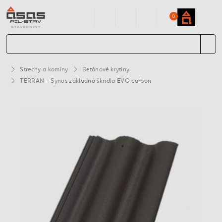
0
Strechy a komíny
Betónové krytiny
TERRAN - Synus základná škridla EVO carbon