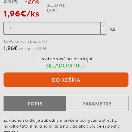
2,67€
-27%
Bez DPH:
1,96€/ks
1,59€
ks
1,59€ celkom bez DPH
1,96€
celkom s DPH
Dostupnosť na predajni
SKLADOM 100+
DO KOŠÍKA
POPIS
PARAMETRE
Základná škridla je základným prvkom pokrývania strechy,
nakoľko táto škridla sa ukladá na viac ako 95% celej plochy
strechy.