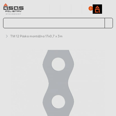
0
TM 12 Páska montážna 17x0,7 x 3m