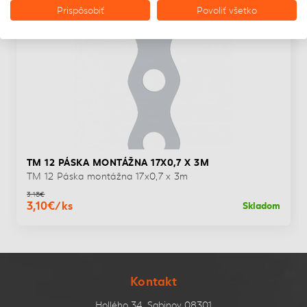
Prispôsobiť
Povoliť všetko
TM 12 PÁSKA MONTÁŽNA 17X0,7 X 3M
TM 12 Páska montážna 17x0,7 x 3m
3,18€
3,10€/ks
Skladom
Kontakt
Hollého 34, Sabinov 08301