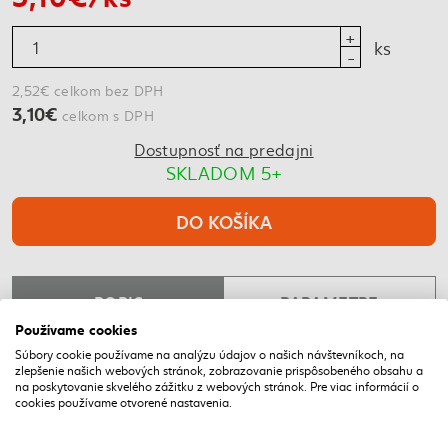
ks
2,52€ celkom bez DPH
3,10€
celkom s DPH
Dostupnosť na predajni
SKLADOM 5+
DO KOŠÍKA
POPIS
PARAMETRE
Používame cookies
Súbory cookie používame na analýzu údajov o našich návštevníkoch, na
zlepšenie našich webových stránok, zobrazovanie prispôsobeného obsahu a
NAPOSLEDY NAVŠTÍVENÉ
na poskytovanie skvelého zážitku z webových stránok. Pre viac informácií o
cookies používame otvorené nastavenia.