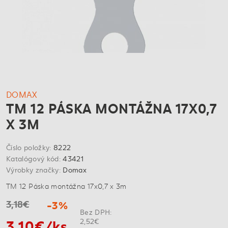
DOMAX
TM 12 PÁSKA MONTÁŽNA 17X0,7
X 3M
Číslo položky:
8222
Katalógový kód:
43421
Výrobky značky:
Domax
TM 12 Páska montážna 17x0,7 x 3m
3,18€
-3%
Bez DPH:
3,10€/ks
2,52€