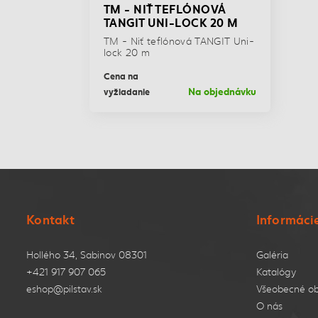
TM - NIŤ TEFLÓNOVÁ
TANGIT UNI-LOCK 20 M
TM - Niť teflónová TANGIT Uni-
lock 20 m
Cena na
Na objednávku
vyžiadanie
Kontakt
Informáci
Hollého 34, Sabinov 08301
Galéria
+421 917 907 065
Katalógy
eshop@pilstav.sk
Všeobecné o
O nás