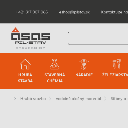
+421 917 907 065
eshop@pilstav.sk
Kontaktujte ná
HRUBÁ
STAVEBNÁ
NÁRADIE
ŽELEZIARST
STAVBA
CHÉMIA
Hrubá stavba
Vodoinštalačný materiál
Sifóny a