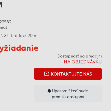
M
22582
hmat
ANGIT Uni-lock 20 m
yžiadanie
Dostupnosť na predajni
NA OBJEDNÁVKU
KONTAKTUJTE NÁS
mail_outline
Upozorniť keď bude
produkt dostupný