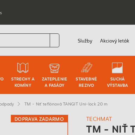
s
Služby
Akciový leták
VO
STRECHY A
ZATEPLENIE
STAVEBNÉ
SUCHÁ
KOMÍNY
A FASÁDY
REZIVO
VÝSTAVBA
 odpady
TM - Niť teflónová TANGIT Uni-lock 20 m
TECHMAT
DOPRAVA ZADARMO
TM - NIŤ