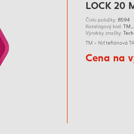
LOCK 20 
Číslo položky:
8594
Katalógový kód:
TM_
Výrobky značky:
Tec
TM - Niť teflónová T
Cena na v