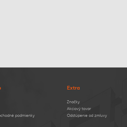
e
Extra
Značky
Akciový tovar
bchodné podmienky
Odstúpenie od zmluvy