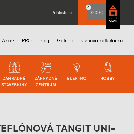
0
Prihlásiť sa
0,00€
spoznaj
ASAS
Akcie
PRO
Blog
Galéria
Cenová kalkulačka
ZÁHRADNÉ
ZÁHRADNÉ
ELEKTRO
HOBBY
STAVEBNINY
CENTRUM
 TEFLÓNOVÁ TANGIT UNI-