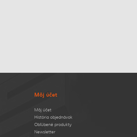
Môj účet
Môj účet
História objednávok
Obľúbené produkty
Newsletter