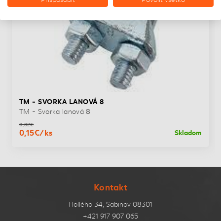
TM - SVORKA LANOVÁ 8
TM - Svorka lanová 8
0,82€
0,15€/ks
Skladom
Kontakt
Hollého 34, Sabinov 08301
+421 917 907 065