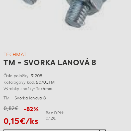
TECHMAT
TM - SVORKA LANOVÁ 8
Číslo položky:
31208
Katalógový kód:
5070_TM
Výrobky značky:
Techmat
TM - Svorka lanová 8
0,82€
-82%
Bez DPH:
0,15€/ks
0,12€