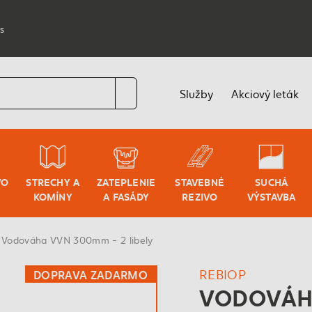
s
Služby
Akciový leták
VO
STRECHY A
ZATEPLENIE
STAVEBNÉ
SUCHÁ
KOMÍNY
A FASÁDY
REZIVO
VÝSTAVBA
Vodováha VVN 300mm - 2 libely
REBIOP
DOPRAVA ZADARMO
VODOVÁHA