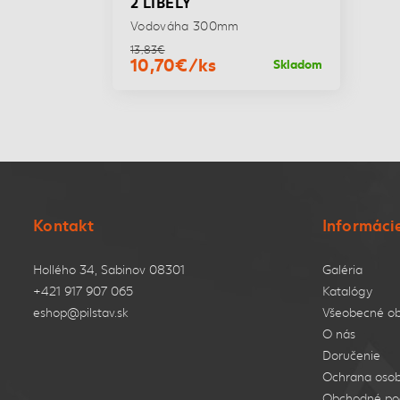
2 LIBELY
Vodováha 300mm
13,83€
10,70€/ks
Skladom
Kontakt
Informáci
Hollého 34, Sabinov 08301
Galéria
+421 917 907 065
Katalógy
eshop@pilstav.sk
Všeobecné o
O nás
Doručenie
Ochrana osob
Obchodné po