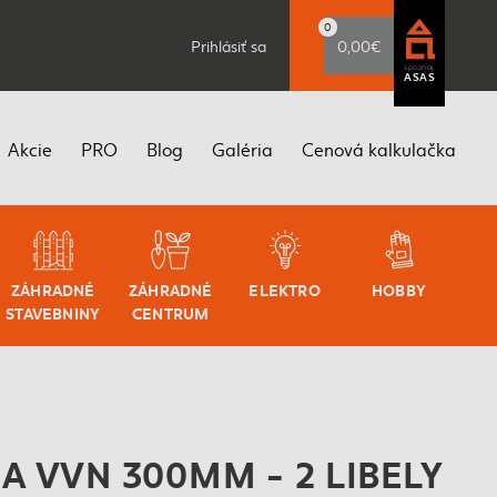
0
Prihlásiť sa
0,00€
spoznaj
ASAS
Akcie
PRO
Blog
Galéria
Cenová kalkulačka
ZÁHRADNÉ
ZÁHRADNÉ
ELEKTRO
HOBBY
STAVEBNINY
CENTRUM
 VVN 300MM - 2 LIBELY