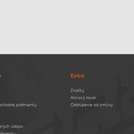
e
Extra
Značky
Akciový tovar
bchodné podmienky
Odstúpenie od zmluvy
ných údajov
dmienky