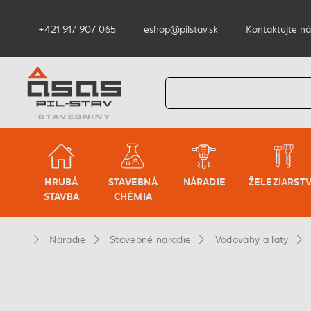
+421 917 907 065
eshop@pilstav.sk
Kontaktujte ná
HRUBÁ
STAVEBNÁ
NÁRADIE
ŽELEZIARST
STAVBA
CHÉMIA
Náradie
Stavebné náradie
Vodováhy a laty