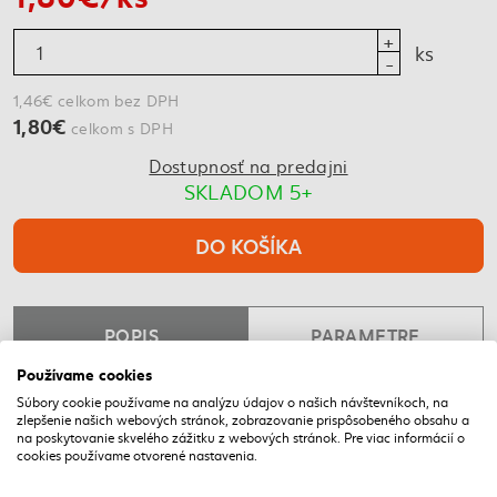
ks
1,46€ celkom bez DPH
1,80€
celkom s DPH
Dostupnosť na predajni
SKLADOM 5+
DO KOŠÍKA
POPIS
PARAMETRE
Používame cookies
Súbory cookie používame na analýzu údajov o našich návštevníkoch, na
NAPOSLEDY NAVŠTÍVENÉ
zlepšenie našich webových stránok, zobrazovanie prispôsobeného obsahu a
na poskytovanie skvelého zážitku z webových stránok. Pre viac informácií o
cookies používame otvorené nastavenia.