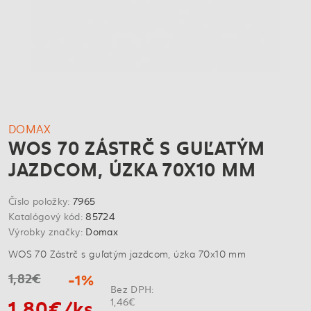
DOMAX
WOS 70 ZÁSTRČ S GUĽATÝM
JAZDCOM, ÚZKA 70X10 MM
Číslo položky:
7965
Katalógový kód:
85724
Výrobky značky:
Domax
WOS 70 Zástrč s guľatým jazdcom, úzka 70x10 mm
1,82€
-1%
Bez DPH:
1,80€/ks
1,46€