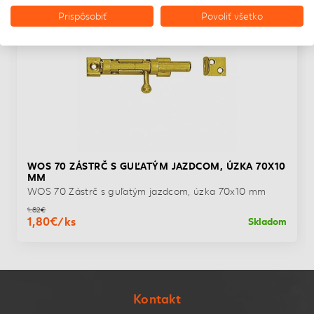
Prispôsobiť
Povoliť všetko
WOS 70 ZÁSTRČ S GUĽATÝM JAZDCOM, ÚZKA 70X10
MM
WOS 70 Zástrč s guľatým jazdcom, úzka 70x10 mm
1,82€
1,80€/ks
Skladom
Kontakt