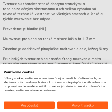
Tvárnice sú charakteristické dobrými statickými a
tepelnoizolačnými vlastnosťami a ich veľkou výhodou sú
rovnaké technické vlastnosti vo všetkých smeroch a ľahké a
rýchle murovanie bez odpadu.
Prevedenie je hladké (HL).
Murovanie prebieha na tenké maltové lôžko hr. 1-3 mm.
Zásadné je dodržiavať plnoplošné maltovanie celej ložnej škáry.
Pri hladkých tvárniciach sa nanáša Ytong murovacia malta
rovnakým spôsobom aj na zvislú stranu tvárnic (styčnú plochu).
Používame cookies
VARIANTY PRODUKTU
Súbory cookie používame na analýzu údajov o našich návštevníkoch, na
zlepšenie našich webových stránok, zobrazovanie prispôsobeného obsahu a
na poskytovanie skvelého zážitku z webových stránok. Pre viac informácií o
cookies používame otvorené nastavenia.
Prispôsobiť
Povoliť všetko