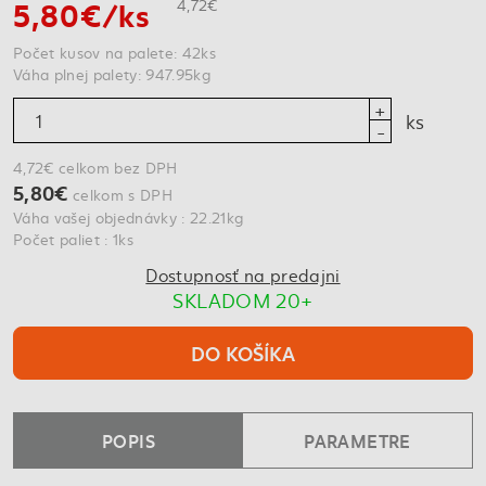
5,80€/ks
4,72€
Počet kusov na palete: 42ks
Váha plnej palety: 947.95kg
ks
4,72€ celkom bez DPH
5,80€
celkom s DPH
Váha vašej objednávky : 22.21kg
Počet paliet : 1ks
Dostupnosť na predajni
SKLADOM 20+
DO KOŠÍKA
POPIS
PARAMETRE