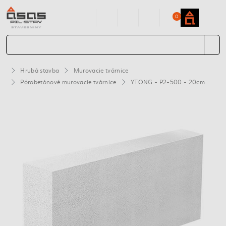
0
Hrubá stavba
Murovacie tvárnice
Pórobetónové murovacie tvárnice
YTONG - P2-500 - 20cm