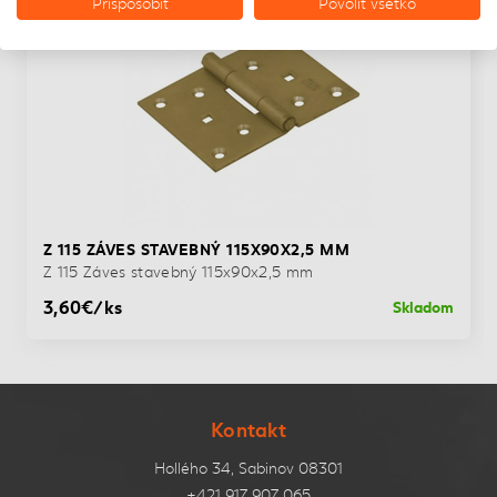
Prispôsobiť
Povoliť všetko
Z 115 ZÁVES STAVEBNÝ 115X90X2,5 MM
Z 115 Záves stavebný 115x90x2,5 mm
3,60€/ks
Skladom
Kontakt
Hollého 34, Sabinov 08301
+421 917 907 065