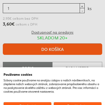
ks
2,93€ celkom bez DPH
3,60€
celkom s DPH
Dostupnosť na predajni
SKLADOM 20+
DO KOŠÍKA
POPIS
PARAMETRE
Používame cookies
Súbory cookie používame na analýzu údajov o našich návštevníkoch, na
zlepšenie našich webových stránok, zobrazovanie prispôsobeného obsahu a
NAPOSLEDY NAVŠTÍVENÉ
na poskytovanie skvelého zážitku z webových stránok. Pre viac informácií o
cookies používame otvorené nastavenia.
DOPRAVA ZADARMO