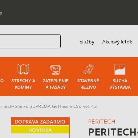
s
Služby
Akciový leták
VO
STRECHY A
ZATEPLENIE
STAVEBNÉ
SUCHÁ
KOMÍNY
A FASÁDY
REZIVO
VÝSTAVBA
ritech-Stielka SUPREMA Gel Insole ESD veľ. 42
PERITECH
DOPRAVA ZADARMO
PERITECH
NOVINKA