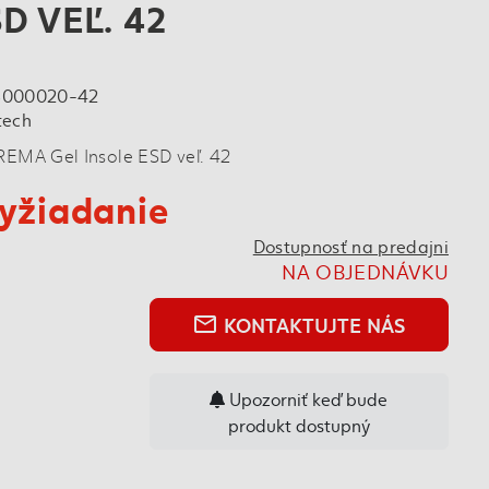
D VEĽ. 42
8000020-42
tech
REMA Gel Insole ESD veľ. 42
yžiadanie
Dostupnosť na predajni
NA OBJEDNÁVKU
KONTAKTUJTE NÁS
mail_outline
Upozorniť keď bude
produkt dostupný