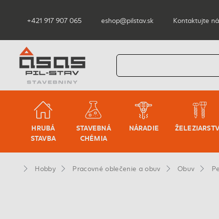
+421 917 907 065
eshop@pilstav.sk
Kontaktujte ná
HRUBÁ
STAVEBNÁ
NÁRADIE
ŽELEZIARST
STAVBA
CHÉMIA
Hobby
Pracovné oblečenie a obuv
Obuv
Pe