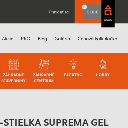
0
Prihlásiť sa
0,00€
spoznaj
ASAS
Akcie
PRO
Blog
Galéria
Cenová kalkulačka
ZÁHRADNÉ
ZÁHRADNÉ
ELEKTRO
HOBBY
STAVEBNINY
CENTRUM
-STIELKA SUPREMA GEL