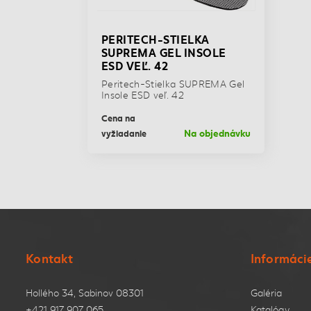
PERITECH-STIELKA
SUPREMA GEL INSOLE
ESD VEĽ. 42
Peritech-Stielka SUPREMA Gel
Insole ESD veľ. 42
Cena na
Na objednávku
vyžiadanie
Kontakt
Informáci
Hollého 34, Sabinov 08301
Galéria
+421 917 907 065
Katalógy