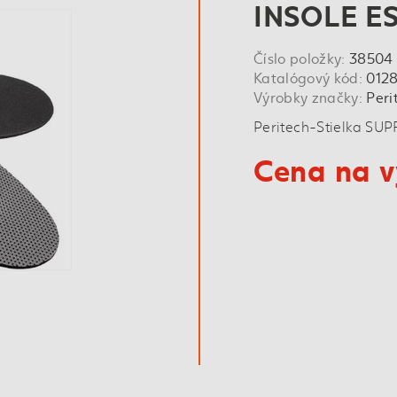
INSOLE ES
Číslo položky:
38504
Katalógový kód:
012
Výrobky značky:
Peri
Peritech-Stielka SUP
Cena na v