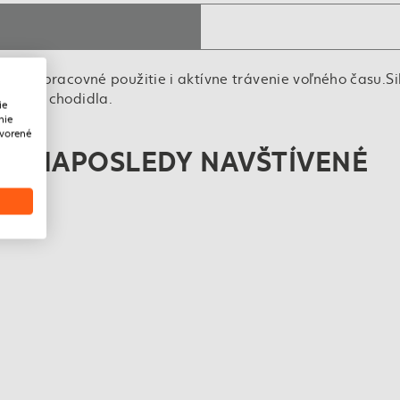
ové pracovné použitie i aktívne trávenie voľného času.Siln
ťažení chodidla.
ie
nie
tvorené
NAPOSLEDY NAVŠTÍVENÉ