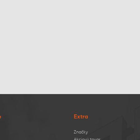
e
Extra
Značky
Akciový tovar