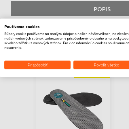
POPIS
Gélová anatomicky tvarovaná stielka vhodná pre záťaž
Používame cookies
priaznivo pôsobí pri dlhodobom alebo nadmernom za
Súbory cookie používame na analýzu údajov o našich návštevníkoch, na zlepšen
našich webových stránok, zobrazovanie prispôsobeného obsahu a na poskytova
skvelého zážitku z webových stránok. Pre viac informácií o cookies používame o
nastavenia.
Prispôsobiť
Povoliť všetko
DOPRAVA ZADARMO
NOVINKA