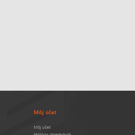
Môj účet
Môj účet
História objednávok